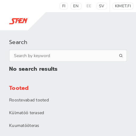
FI
EN
EE
SV
KIMET.FI
Search
No search results
Tooted
Roostevabad tooted
Külmatöö terased
Kuumatööteras