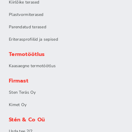
Kiirlõike terased
Plastvormiterased
Parendatud terased
Eriterasp
rofiilid ja sepised
Termotöötlus
Kaasaegne termotöötlus
Firmast
Sten Teräs Oy
Kimet Oy
Stén & Co Oü
Urda tee 2/2