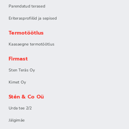
Parendatud terased
Eriterasp
rofiilid ja sepised
Termotöötlus
Kaasaegne termotöötlus
Firmast
Sten Teräs Oy
Kimet Oy
Stén & Co Oü
Urda tee 2/2
Jälgimäe