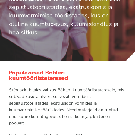
sepistustööriistades, ekstrusioonis ja
kuumvormimise tööriistades, kus on
oluline kuumtugevus, kulumiskindlus ja
hea sitkus.
Populaarsed Böhleri
kuumtööriistaterased
Stèn pakub laias valikus Böhleri kuumtööriistateraseid, mis
sobivad kasutamiseks survevaluvormides,
sepistustööriistades, ekstrusioonivormides ja
kuumvormimise tööriistades. Need materjalid on tuntud
oma suure kuumtugevuse, hea sitkuse ja pika tööea
poolest.