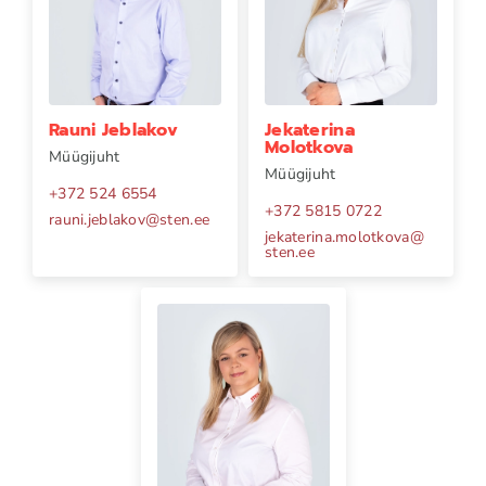
Rauni Jeblakov
Jekaterina
Molotkova
Müügijuht
Müügijuht
+372 524 6554
+372 5815 0722
rauni.jeblakov
@
sten.ee
jekaterina.molotkova
@
sten.ee