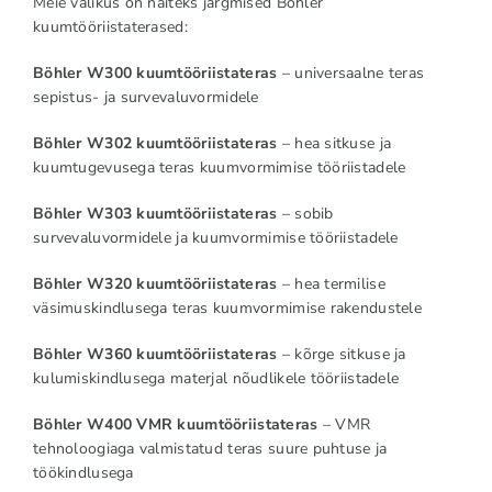
Meie valikus on näiteks järgmised Böhler
kuumtööriistaterased:
Böhler W300 kuumtööriistateras
– universaalne teras
sepistus- ja survevaluvormidele
Böhler W302 kuumtööriistateras
– hea sitkuse ja
kuumtugevusega teras kuumvormimise tööriistadele
Böhler W303 kuumtööriistateras
– sobib
survevaluvormidele ja kuumvormimise tööriistadele
Böhler W320 kuumtööriistateras
– hea termilise
väsimuskindlusega teras kuumvormimise rakendustele
Böhler W360 kuumtööriistateras
– kõrge sitkuse ja
kulumiskindlusega materjal nõudlikele tööriistadele
Böhler W400 VMR kuumtööriistateras
– VMR
tehnoloogiaga valmistatud teras suure puhtuse ja
töökindlusega