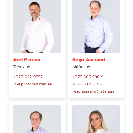
Joel Piirsoo
Reijo Aasrand
Tegevjuht
Müügijuht
+372 522 0757
+372 605 990 9
joel.piirsoo
@
sten.ee
+372 512 3195
reijo.aasrand
@
sten.ee