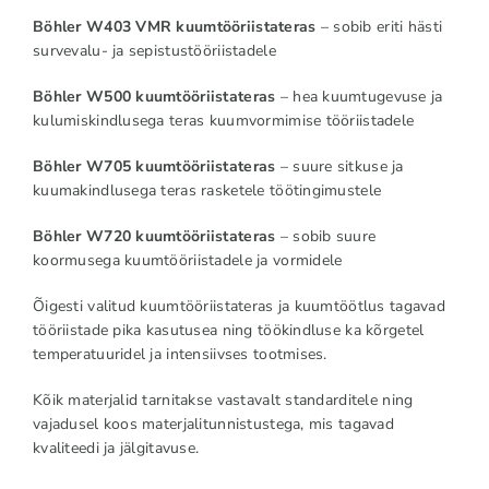
Böhler W403 VMR kuumtööriistateras
– sobib eriti hästi
survevalu- ja sepistustööriistadele
Böhler W500 kuumtööriistateras
– hea kuumtugevuse ja
kulumiskindlusega teras kuumvormimise tööriistadele
Böhler W705 kuumtööriistateras
– suure sitkuse ja
kuumakindlusega teras rasketele töötingimustele
Böhler W720 kuumtööriistateras
– sobib suure
koormusega kuumtööriistadele ja vormidele
Õigesti valitud kuumtööriistateras ja kuumtöötlus tagavad
tööriistade pika kasutusea ning töökindluse ka kõrgetel
temperatuuridel ja intensiivses tootmises.
Kõik materjalid tarnitakse vastavalt standarditele ning
vajadusel koos materjalitunnistustega, mis tagavad
kvaliteedi ja jälgitavuse.