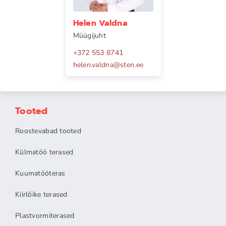
Helen Valdna
Müügijuht
+372 553 8741
helen.valdna
@
sten.ee
Tooted
Roostevabad tooted
Külmatöö terased
Kuumatööteras
Kiirlõike terased
Plastvormiterased