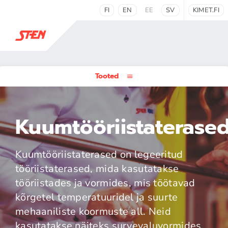
FI
EN
EE
SV
KIMET.FI
Tooted
Kuumtööriistaterase
Kuumtööriistaterased on legeeritud
tööriistaterased, mida kasutatakse
tööriistades ja vormides, mis töötavad
kõrgetel temperatuuridel ja suurte
mehaaniliste koormuste all. Neid
kasutatakse näiteks survevaluvormides,