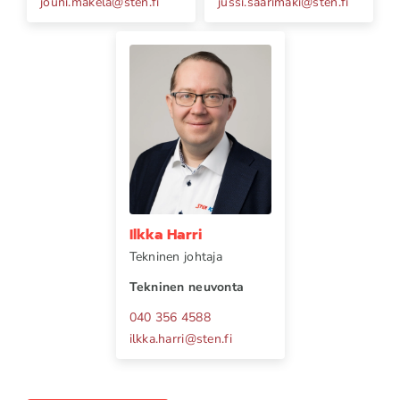
jouni.makela
@
sten.fi
jussi.saarimaki
@
sten.fi
Ilkka Harri
Tekninen johtaja
Tekninen neuvonta
040 356 4588
ilkka.harri
@
sten.fi