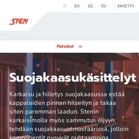
FI
EN
EE
SV
KIMET.FI
Palvelut
Suojakaasukäsittelyt
Karkaisu ja hiiletys suojakaasussa estää
kappaleiden pinnan hilseilyn ja takaa
siten paremman laadun. Stenin
karkaisimolla myös sammutus öljyyn
tehdään suojakaasuatmosfäärissä, jolloin
komponentit pysyvät puhtaampina.