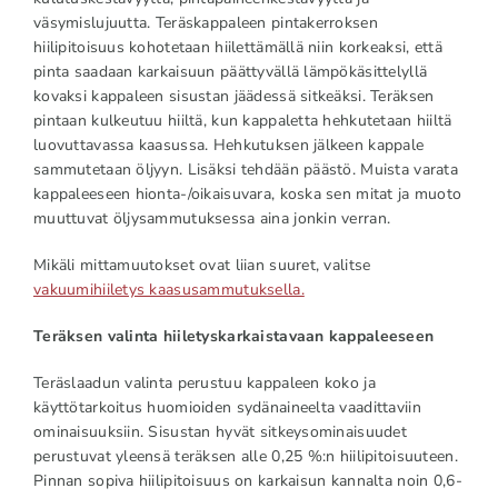
väsymislujuutta. Teräskappaleen pintakerroksen
hiilipitoisuus kohotetaan hiilettämällä niin korkeaksi, että
pinta saadaan karkaisuun päättyvällä lämpökäsittelyllä
kovaksi kappaleen sisustan jäädessä sitkeäksi. Teräksen
pintaan kulkeutuu hiiltä, kun kappaletta hehkutetaan hiiltä
luovuttavassa kaasussa. Hehkutuksen jälkeen kappale
sammutetaan öljyyn. Lisäksi tehdään päästö. Muista varata
kappaleeseen hionta-/oikaisuvara, koska sen mitat ja muoto
muuttuvat öljysammutuksessa aina jonkin verran.
Mikäli mittamuutokset ovat liian suuret, valitse
vakuumihiiletys kaasusammutuksella.
Teräksen valinta hiiletyskarkaistavaan kappaleeseen
Teräslaadun valinta perustuu kappaleen koko ja
käyttötarkoitus huomioiden sydänaineelta vaadittaviin
ominaisuuksiin. Sisustan hyvät sitkeysominaisuudet
perustuvat yleensä teräksen alle 0,25 %:n hiilipitoisuuteen.
Pinnan sopiva hiilipitoisuus on karkaisun kannalta noin 0,6-