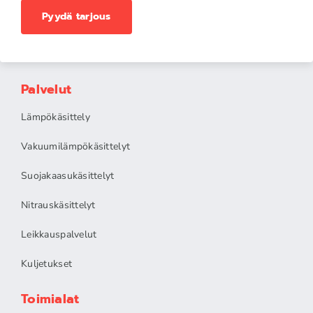
Pyydä tarjous
Palvelut
Lämpökäsittely
Vakuumilämpökäsittelyt
Suojakaasukäsittelyt
Nitrauskäsittelyt
Leikkauspalvelut
Kuljetukset
Toimialat