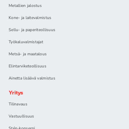
Metallien jalostus
Kone- ja laitevalmistus
Sellu- ja paperiteollisuus
Työkaluvalmistajat
Metsä- ja maatalous
Elintarviketeollisuus
Ainetta lisäävä valmistus
Yritys
Tilinavaus
Vastuullisuus
Stén-konserni