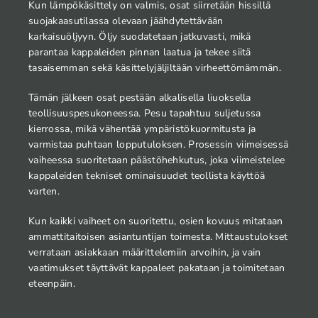
Kun lämpökäsittely on valmis, osat siirretään hissillä
suojakaasutilassa olevaan jäähdytettävään
karkaisuöljyyn. Öljy suodatetaan jatkuvasti, mikä
parantaa kappaleiden pinnan laatua ja tekee siitä
tasaisemman sekä käsittelyjäljiltään virheettömämmän.
Tämän jälkeen osat pestään alkalisella liuoksella
teollisuuspesukoneessa. Pesu tapahtuu suljetussa
kierrossa, mikä vähentää ympäristökuormitusta ja
varmistaa puhtaan lopputuloksen. Prosessin viimeisessä
vaiheessa suoritetaan päästöhehkutus, joka viimeistelee
kappaleiden tekniset ominaisuudet teollista käyttöä
varten.
Kun kaikki vaiheet on suoritettu, osien kovuus mitataan
ammattitaitoisen asiantuntijan toimesta. Mittaustulokset
verrataan asiakkaan määrittelemiin arvoihin, ja vain
vaatimukset täyttävät kappaleet pakataan ja toimitetaan
eteenpäin.