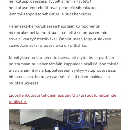
hehkutusprosesseja. Tyypillisimmin käytetyt
hehkutusmenetelmät ovat pehmeäksihehkutus,
jännityksenpoistohehkutus ja liuoshehkutus.
Pehmeäksihehkutuksessa halutaan komponentin
mikrorakennetta muuttaa siten, että se on paremmin
soveltuvaa työstettäväksi. Onnistuneen lopputuloksen
saavuttamiseksi prosessiaika on pitkähkö.
Jännityksenpoistohehkutuksessa eli myöstössä pyritään
poistamaan tai vähentämään kappaleen sisäisiä jännityksiä.
Sisäisiä jännityksiä kappaleeseen syntyy valuprosessissa,
hitsauksessa, lastuavassa työstössä tai voimakkaassa
muokkauksessa.
Liuoshehkutusta tehdään austeniittisille ruostumatomille
teräksille.