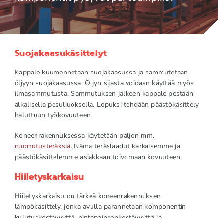
Suojakaasukäsittelyt
Kappale kuumennetaan suojakaasussa ja sammutetaan
öljyyn suojakaasussa. Öljyn sijasta voidaan käyttää myös
ilmasammutusta. Sammutuksen jälkeen kappale pestään
alkalisella pesuliuoksella. Lopuksi tehdään päästökäsittely
haluttuun työkovuuteen.
Koneenrakennuksessa käytetään paljon mm.
nuorrutusteräksiä
. Nämä teräslaadut karkaisemme ja
päästökäsittelemme asiakkaan toivomaan kovuuteen.
Hiiletyskarkaisu
Hiiletyskarkaisu on tärkeä koneenrakennuksen
lämpökäsittely, jonka avulla parannetaan komponentin
kulutuskestävyyttä, pintapaineenkestävyyttä ja