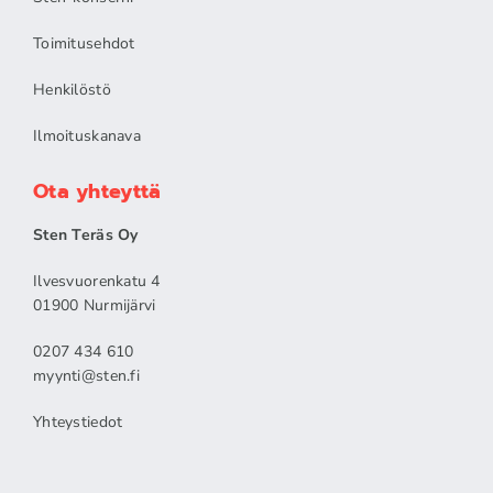
Toimitusehdot
Henkilöstö
Ilmoituskanava
Ota yhteyttä
Sten Teräs Oy
Ilvesvuorenkatu 4
01900 Nurmijärvi
0207 434 610
myynti@sten.fi
Yhteystiedot