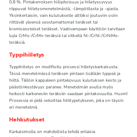
0,8 %. Pintakerroksen hiilipitoisuus ja hiiletyssyvyys
riippuvat hiiletysmenetelmästä, -lämpötilasta ja -ajasta.
Yksinkertaisiin, vain kulutukselle alttiiksi joutuviin osiin
riittävät yleensä seostamattomat teräkset tai
kromiseosteiset teräkset. Vaativampaan käyttöön tarvitaan
lujia CrMo-/CrMn-teräksiä tai sitkeitä Ni-/CrNi-/CrNiMo-
teräksiä.
Typpihiiletys
Typpihiiletys on modifioitu prosessi hiiletyskarkaisusta.
Tässä menetelmässä teräksen pintaan lisätään typpeä ja
hiiltä. Tällöin kappaleen pintakovuus kulutuksen kesto ja
päästönkestävyys paranee. Menetelmän avulla myös
heikosti karkeneviin teräksiin saadaan pintakovuutta. Huom!
Prosessia ei pidä sekoittaa hiilitypetykseen, joka on täysin
eri menetelmä.
Hehkutukset
Karkaisimolla on mahdollista tehdä erilaisia