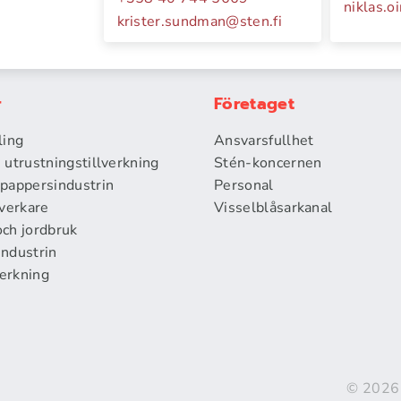
niklas.o
krister.sundman
@
sten.fi
r
Företaget
ling
Ansvarsfullhet
 utrustningstillverkning
Stén-koncernen
pappersindustrin
Personal
lverkare
Visselblåsarkanal
ch jordbruk
ndustrin
verkning
© 2026 