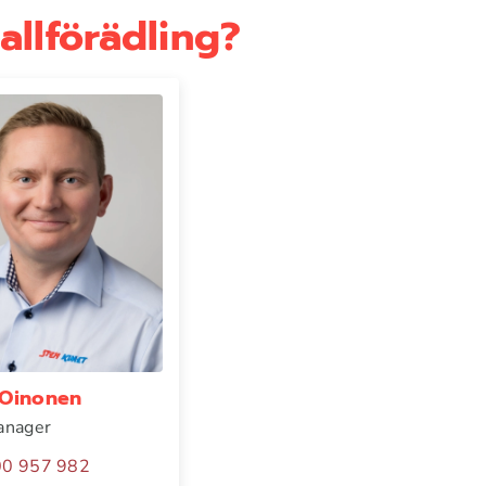
llförädling?
 Oinonen
anager
00 957 982