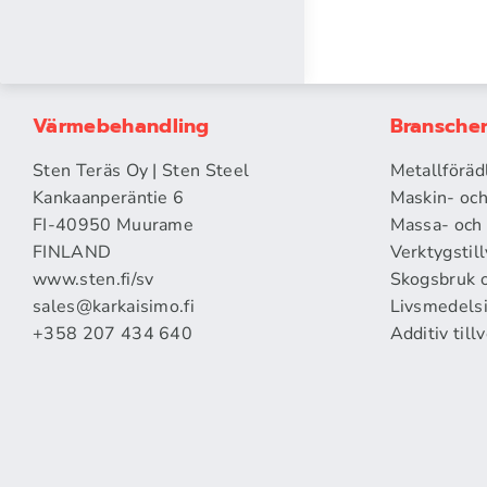
Värmebehandling
Bransche
Sten Teräs Oy | Sten Steel
Metallföräd
Kankaanperäntie 6
Maskin- och
FI-40950 Muurame
Massa- och 
FINLAND
Verktygstil
www.sten.fi/sv
Skogsbruk o
sales@karkaisimo.fi
Livsmedelsi
+358 207 434 640
Additiv till