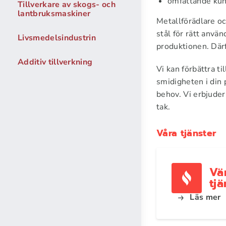
omfattande kun
Tillverkare av skogs- och
lantbruksmaskiner
Metallförädlare oc
stål för rätt anvä
Livsmedelsindustrin
produktionen. Därfö
Additiv tillverkning
Vi kan förbättra t
smidigheten i din 
behov. Vi erbjuder
tak.
Våra tjänster
Vä
tjä
Läs mer