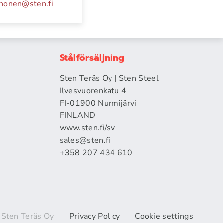
inonen
@
sten.fi
Stålförsäljning
Sten Teräs Oy | Sten Steel
Ilvesvuorenkatu 4
FI-01900 Nurmijärvi
FINLAND
www.sten.fi/sv
sales@sten.fi
+358 207 434 610
Sten Teräs Oy
Privacy Policy
Cookie settings