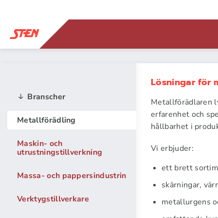
Lösningar för 
Branscher
Metallförädlaren l
Meta
erfarenhet och spe
Metallförädling
hållbarhet i produ
Maskin- och
Vi erbjuder:
utrustningstillverkning
ett brett sortim
Massa- och pappersindustrin
skärningar, vä
Verktygstillverkare
metallurgens o