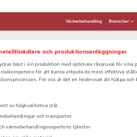
Värmebehandling
Branscher
metallförädlare och produktionsanläggningar
yckas bäst i sin produktion med optimala råvaruval för sina
ll­förädling
cialkompetens för att kunna erbjuda de mest effektiva ståll
ktionsprocessen. För oss är det en hederssak att hjälpa och 
ent av högkvalitativa stål
rmebehandlingar och transporter
ch värmebehandlingsexpertens tjänster