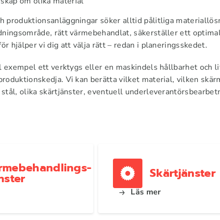
skap om olika material
h produktionsanläggningar söker alltid pålitliga materiallösn
ndningsområde, rätt värmebehandlat, säkerställer ett optimal
r hjälper vi dig att välja rätt – redan i planeringsskedet.
ill exempel ett verktygs eller en maskindels hållbarhet och l
produktionskedja. Vi kan berätta vilket material, vilken skä
 stål, olika skärtjänster, eventuell underleverantörsbearb
rmebehandlings­
Skärtjänster
nster
Läs mer