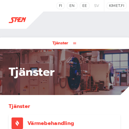
FI
EN
EE
SV
KIMET.FI
Tjänster
Tjänster
Tjänster
Värmebehandling