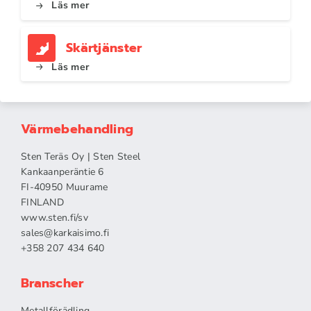
Läs mer
Skärtjänster
Läs mer
Värmebehandling
Sten Teräs Oy | Sten Steel
Kankaanperäntie 6
FI-40950 Muurame
FINLAND
www.sten.fi/sv
sales@karkaisimo.fi
+358 207 434 640
Branscher
Metallförädling