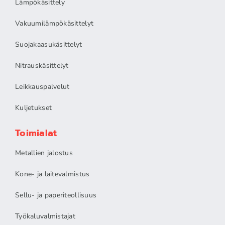
Lämpökäsittely
Vakuumilämpökäsittelyt
Suojakaasukäsittelyt
Nitrauskäsittelyt
Leikkauspalvelut
Kuljetukset
Toimialat
Metallien jalostus
Kone- ja laitevalmistus
Sellu- ja paperiteollisuus
Työkaluvalmistajat