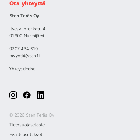
Ota yhteyttä
Sten Teräs Oy
Ilvesvuorenkatu 4
01900 Nurmijärvi
0207 434 610
myynti@sten.fi
Yhteystiedot
© 2026 Sten Teräs Oy
Tietosuojaseloste
Evästeasetukset