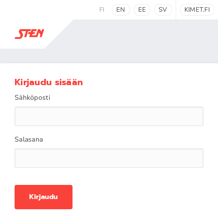
FI
EN
EE
SV
KIMET.FI
Kirjaudu sisään
Sähköposti
Salasana
Kirjaudu