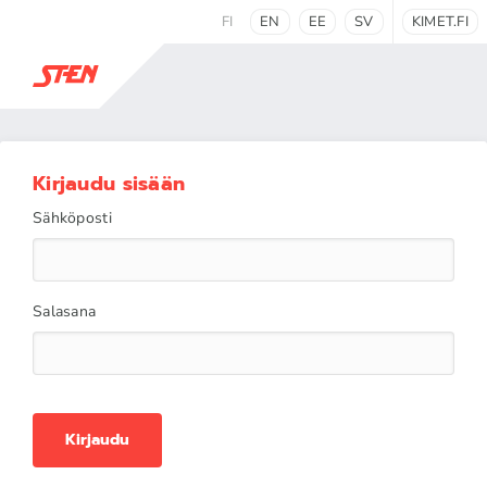
FI
EN
EE
SV
KIMET.FI
Kirjaudu sisään
Sähköposti
Salasana
Kirjaudu