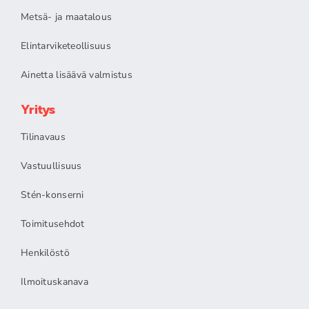
Metsä- ja maatalous
Elintarviketeollisuus
Ainetta lisäävä valmistus
Yritys
Tilinavaus
Vastuullisuus
Stén-konserni
Toimitusehdot
Henkilöstö
Ilmoituskanava