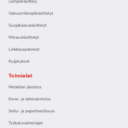
Lämpökäsittely
Vakuumilämpökäsittelyt
Suojakaasukäsittelyt
Nitrauskäsittelyt
Leikkauspalvelut
Kuljetukset
Toimialat
Metallien jalostus
Kone- ja laitevalmistus
Sellu- ja paperiteollisuus
Työkaluvalmistajat