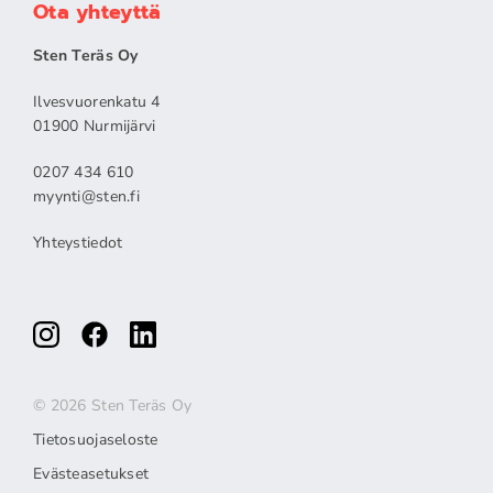
Ota yhteyttä
Sten Teräs Oy
Ilvesvuorenkatu 4
01900 Nurmijärvi
0207 434 610
myynti@sten.fi
Yhteystiedot
© 2026 Sten Teräs Oy
Tietosuojaseloste
Evästeasetukset