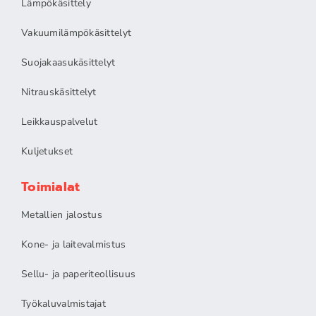
Lämpökäsittely
Vakuumilämpökäsittelyt
Suojakaasukäsittelyt
Nitrauskäsittelyt
Leikkauspalvelut
Kuljetukset
Toimialat
Metallien jalostus
Kone- ja laitevalmistus
Sellu- ja paperiteollisuus
Työkaluvalmistajat