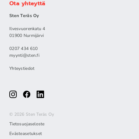
Ota yhteyttä
Sten Teräs Oy
Ilvesvuorenkatu 4
01900 Nurmijärvi
0207 434 610
myynti@sten.fi
Yhteystiedot
© 2026 Sten Teräs Oy
Tietosuojaseloste
Evästeasetukset