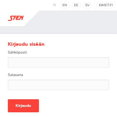
FI
EN
EE
SV
KIMET.FI
Kirjaudu sisään
Sähköposti
Salasana
Kirjaudu