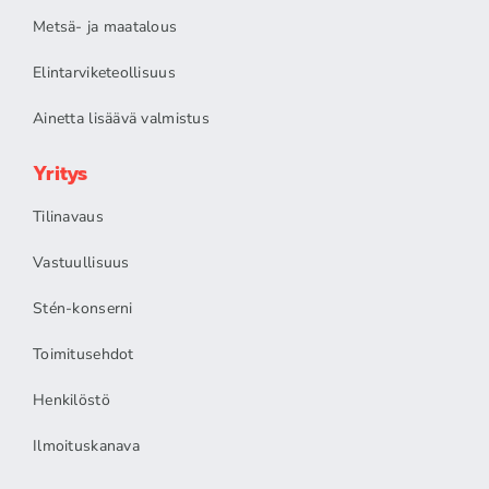
Metsä- ja maatalous
Elintarviketeollisuus
Ainetta lisäävä valmistus
Yritys
Tilinavaus
Vastuullisuus
Stén-konserni
Toimitusehdot
Henkilöstö
Ilmoituskanava