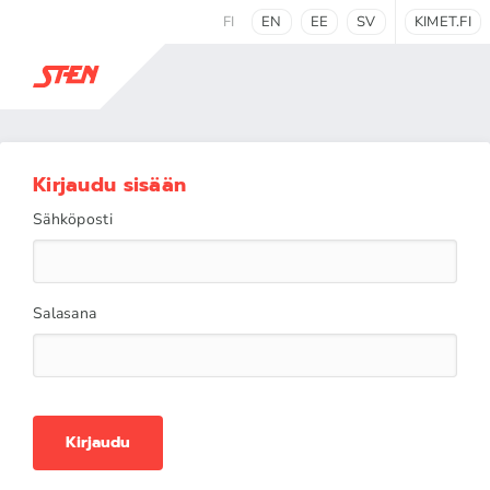
FI
EN
EE
SV
KIMET.FI
Kirjaudu sisään
Sähköposti
Salasana
Kirjaudu