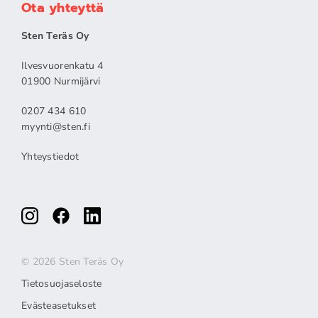
Ota yhteyttä
Sten Teräs Oy
Ilvesvuorenkatu 4
01900 Nurmijärvi
0207 434 610
myynti@sten.fi
Yhteystiedot
© 2026 Sten Teräs Oy
Tietosuojaseloste
Evästeasetukset