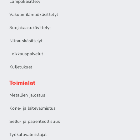
Lämpökäsittely
Vakuumilämpökäsittelyt
Suojakaasukäsittelyt
Nitrauskäsittelyt
Leikkauspalvelut
Kuljetukset
Toimialat
Metallien jalostus
Kone- ja laitevalmistus
Sellu- ja paperiteollisuus
Työkaluvalmistajat