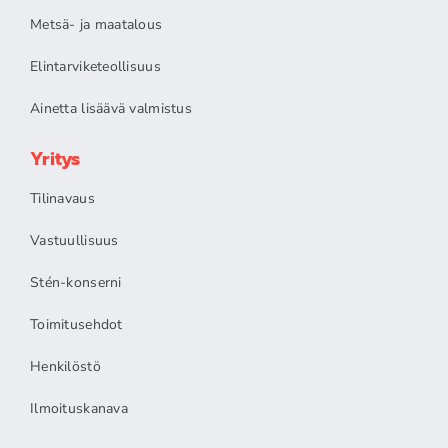
Metsä- ja maatalous
Elintarviketeollisuus
Ainetta lisäävä valmistus
Yritys
Tilinavaus
Vastuullisuus
Stén-konserni
Toimitusehdot
Henkilöstö
Ilmoituskanava