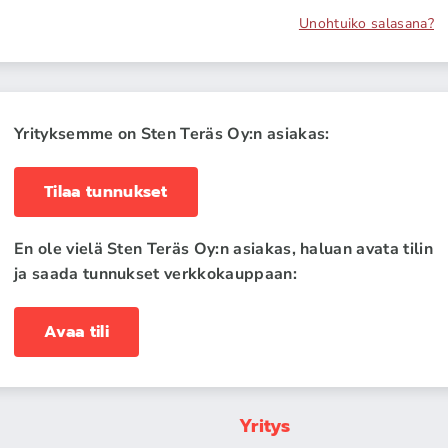
Unohtuiko salasana?
Yrityksemme on Sten Teräs Oy:n asiakas:
Tilaa tunnukset
En ole vielä Sten Teräs Oy:n asiakas, haluan avata tilin
ja saada tunnukset verkkokauppaan:
Avaa tili
Yritys