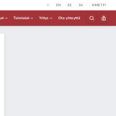
FI
EN
EE
SV
KIMET.FI
lut
Toimialat
Yritys
Ota yhteyttä