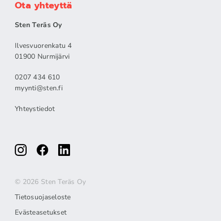
Ota yhteyttä
Sten Teräs Oy
Ilvesvuorenkatu 4
01900 Nurmijärvi
0207 434 610
myynti@sten.fi
Yhteystiedot
© 2026 Sten Teräs Oy
Tietosuojaseloste
Evästeasetukset