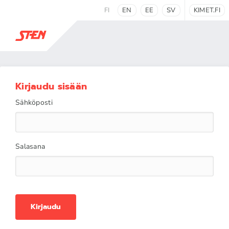
FI
EN
EE
SV
KIMET.FI
Kirjaudu sisään
Sähköposti
Salasana
Kirjaudu