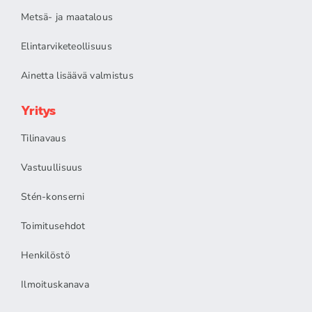
Metsä- ja maatalous
Elintarviketeollisuus
Ainetta lisäävä valmistus
Yritys
Tilinavaus
Vastuullisuus
Stén-konserni
Toimitusehdot
Henkilöstö
Ilmoituskanava