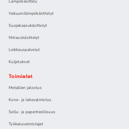
Lämpökäsittely
Vakuumilämpökäsittelyt
Suojakaasukäsittelyt
Nitrauskäsittelyt
Leikkauspalvelut
Kuljetukset
Toimialat
Metallien jalostus
Kone- ja laitevalmistus
Sellu- ja paperiteollisuus
Työkaluvalmistajat