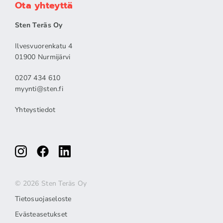
Ota yhteyttä
Sten Teräs Oy
Ilvesvuorenkatu 4
01900 Nurmijärvi
0207 434 610
myynti@sten.fi
Yhteystiedot
© 2026 Sten Teräs Oy
Tietosuojaseloste
Evästeasetukset