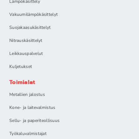
Lämpökäsittely
Vakuumilämpökäsittelyt
Suojakaasukäsittelyt
Nitrauskäsittelyt
Leikkauspalvelut
Kuljetukset
Toimialat
Metallien jalostus
Kone- ja laitevalmistus
Sellu- ja paperiteollisuus
Työkaluvalmistajat