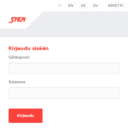
FI
EN
EE
SV
KIMET.FI
Kirjaudu sisään
Sähköposti
Salasana
Kirjaudu