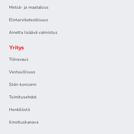
Metsä- ja maatalous
Elintarviketeollisuus
Ainetta lisäävä valmistus
Yritys
Tilinavaus
Vastuullisuus
Stén-konserni
Toimitusehdot
Henkilöstö
Ilmoituskanava