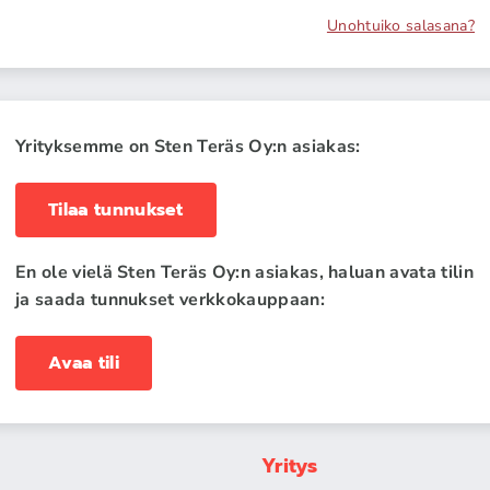
Unohtuiko salasana?
Yrityksemme on Sten Teräs Oy:n asiakas:
Tilaa tunnukset
En ole vielä Sten Teräs Oy:n asiakas, haluan avata tilin
ja saada tunnukset verkkokauppaan:
Avaa tili
Yritys