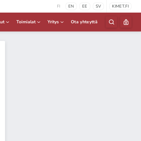
FI
EN
EE
SV
KIMET.FI
lut
Toimialat
Yritys
Ota yhteyttä