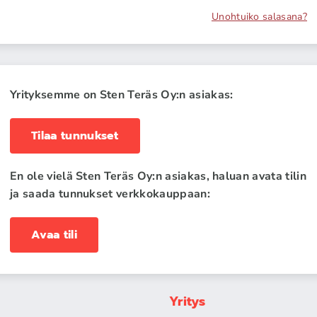
Unohtuiko salasana?
Yrityksemme on Sten Teräs Oy:n asiakas:
Tilaa tunnukset
En ole vielä Sten Teräs Oy:n asiakas, haluan avata tilin
ja saada tunnukset verkkokauppaan:
Avaa tili
Yritys