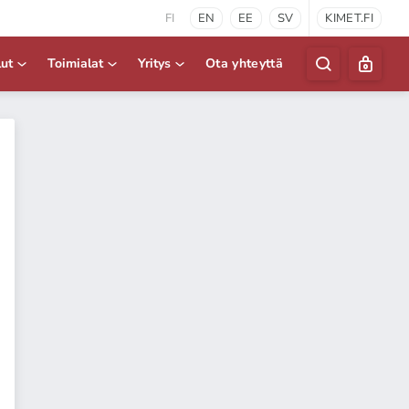
FI
EN
EE
SV
KIMET.FI
lut
Toimialat
Yritys
Ota yhteyttä