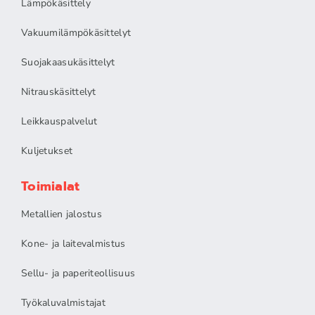
Lämpökäsittely
Vakuumilämpökäsittelyt
Suojakaasukäsittelyt
Nitrauskäsittelyt
Leikkauspalvelut
Kuljetukset
Toimialat
Metallien jalostus
Kone- ja laitevalmistus
Sellu- ja paperiteollisuus
Työkaluvalmistajat