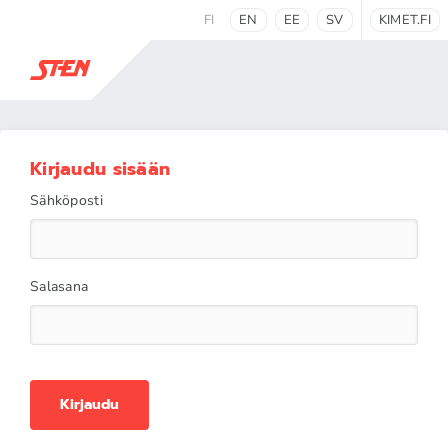
FI
EN
EE
SV
KIMET.FI
Kirjaudu sisään
Sähköposti
Salasana
Kirjaudu