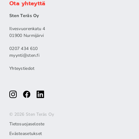
Ota yhteyttä
Sten Teräs Oy
Ilvesvuorenkatu 4
01900 Nurmijärvi
0207 434 610
myynti@sten.fi
Yhteystiedot
© 2026 Sten Teräs Oy
Tietosuojaseloste
Evästeasetukset