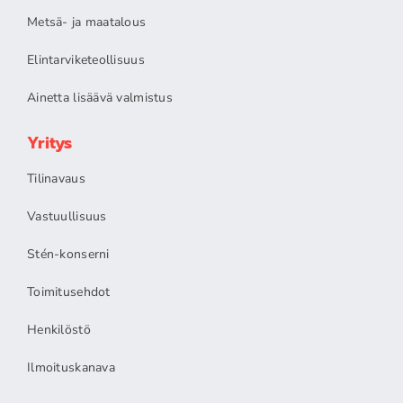
Metsä- ja maatalous
Elintarviketeollisuus
Ainetta lisäävä valmistus
Yritys
Tilinavaus
Vastuullisuus
Stén-konserni
Toimitusehdot
Henkilöstö
Ilmoituskanava