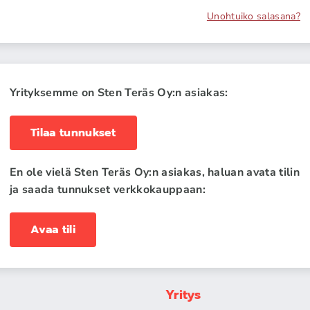
Unohtuiko salasana?
Yrityksemme on Sten Teräs Oy:n asiakas:
Tilaa tunnukset
En ole vielä Sten Teräs Oy:n asiakas, haluan avata tilin
ja saada tunnukset verkkokauppaan:
Avaa tili
Yritys