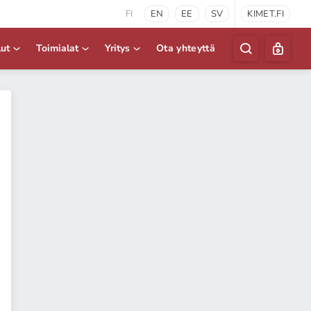
FI
EN
EE
SV
KIMET.FI
lut
Toimialat
Yritys
Ota yhteyttä