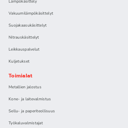
Lämpökäsittely
Vakuumilämpökäsittelyt
Suojakaasukäsittelyt
Nitrauskäsittelyt
Leikkauspalvelut
Kuljetukset
Toimialat
Metallien jalostus
Kone- ja laitevalmistus
Sellu- ja paperiteollisuus
Työkaluvalmistajat