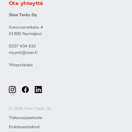
Ota yhteyttä
Sten Teräs Oy
Ilvesvuorenkatu 4
01900 Nurmijärvi
0207 434 610
myynti@sten.fi
Yhteystiedot
© 2026 Sten Teräs Oy
Tietosuojaseloste
Evästeasetukset