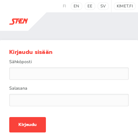
FI
EN
EE
SV
KIMET.FI
Kirjaudu sisään
Sähköposti
Salasana
Kirjaudu