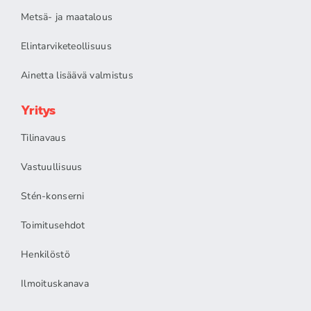
Metsä- ja maatalous
Elintarviketeollisuus
Ainetta lisäävä valmistus
Yritys
Tilinavaus
Vastuullisuus
Stén-konserni
Toimitusehdot
Henkilöstö
Ilmoituskanava