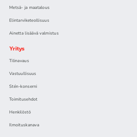
Metsä- ja maatalous
Elintarviketeollisuus
Ainetta lisäävä valmistus
Yritys
Tilinavaus
Vastuullisuus
Stén-konserni
Toimitusehdot
Henkilöstö
Ilmoituskanava