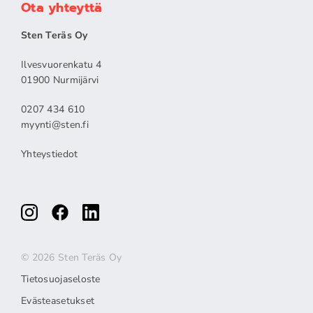
Ota yhteyttä
Sten Teräs Oy
Ilvesvuorenkatu 4
01900 Nurmijärvi
0207 434 610
myynti@sten.fi
Yhteystiedot
© 2026 Sten Teräs Oy
Tietosuojaseloste
Evästeasetukset