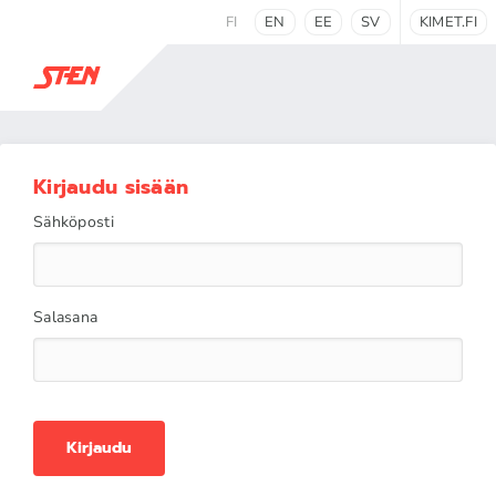
FI
EN
EE
SV
KIMET.FI
Kirjaudu sisään
Sähköposti
Salasana
Kirjaudu