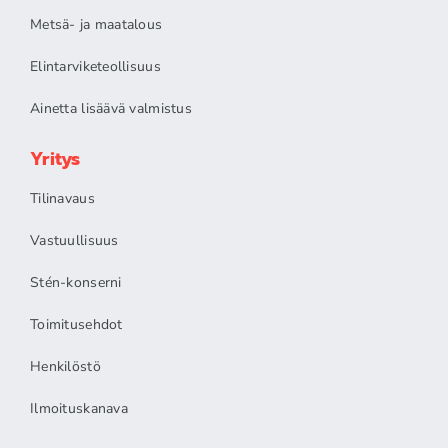
Metsä- ja maatalous
Elintarviketeollisuus
Ainetta lisäävä valmistus
Yritys
Tilinavaus
Vastuullisuus
Stén-konserni
Toimitusehdot
Henkilöstö
Ilmoituskanava