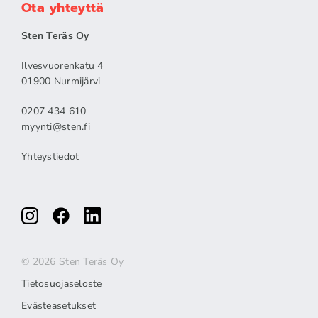
Ota yhteyttä
Sten Teräs Oy
Ilvesvuorenkatu 4
01900 Nurmijärvi
0207 434 610
myynti@sten.fi
Yhteystiedot
© 2026 Sten Teräs Oy
Tietosuojaseloste
Evästeasetukset