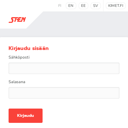
FI
EN
EE
SV
KIMET.FI
Kirjaudu sisään
Sähköposti
Salasana
Kirjaudu