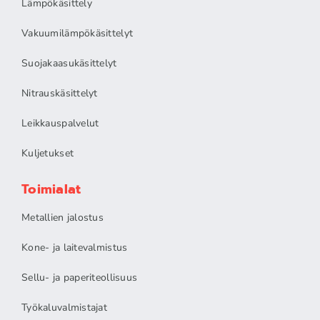
Lämpökäsittely
Vakuumilämpökäsittelyt
Suojakaasukäsittelyt
Nitrauskäsittelyt
Leikkauspalvelut
Kuljetukset
Toimialat
Metallien jalostus
Kone- ja laitevalmistus
Sellu- ja paperiteollisuus
Työkaluvalmistajat