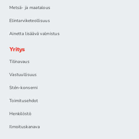
Metsä- ja maatalous
Elintarviketeollisuus
Ainetta lisäävä valmistus
Yritys
Tilinavaus
Vastuullisuus
Stén-konserni
Toimitusehdot
Henkilöstö
Ilmoituskanava