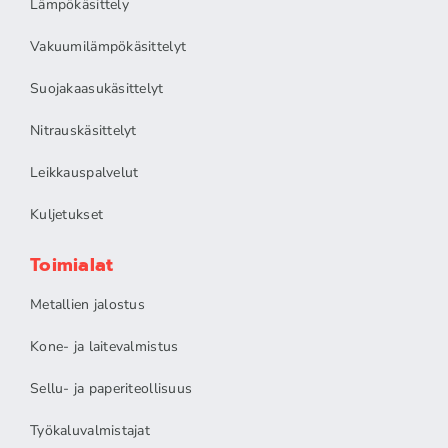
Lämpökäsittely
Vakuumilämpökäsittelyt
Suojakaasukäsittelyt
Nitrauskäsittelyt
Leikkauspalvelut
Kuljetukset
Toimialat
Metallien jalostus
Kone- ja laitevalmistus
Sellu- ja paperiteollisuus
Työkaluvalmistajat