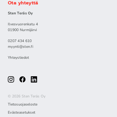
Ota yhteyttä
Sten Teräs Oy
Ilvesvuorenkatu 4
01900 Nurmijärvi
0207 434 610
myynti@sten.fi
Yhteystiedot
© 2026 Sten Teräs Oy
Tietosuojaseloste
Evästeasetukset