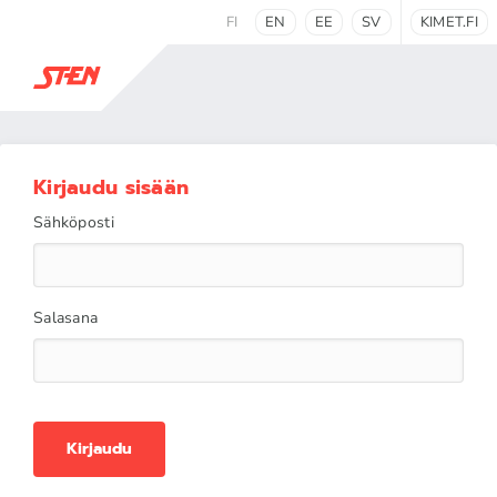
FI
EN
EE
SV
KIMET.FI
Kirjaudu sisään
Sähköposti
Salasana
Kirjaudu