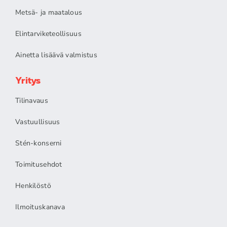
Metsä- ja maatalous
Elintarviketeollisuus
Ainetta lisäävä valmistus
Yritys
Tilinavaus
Vastuullisuus
Stén-konserni
Toimitusehdot
Henkilöstö
Ilmoituskanava