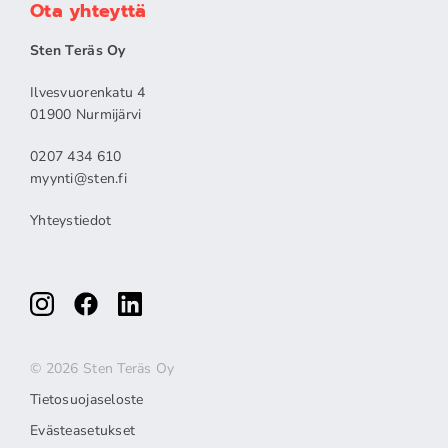
Ota yhteyttä
Sten Teräs Oy
Ilvesvuorenkatu 4
01900 Nurmijärvi
0207 434 610
myynti@sten.fi
Yhteystiedot
© 2026 Sten Teräs Oy
Tietosuojaseloste
Evästeasetukset