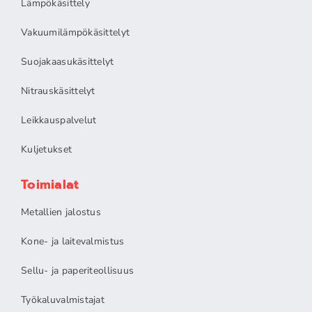
Lämpökäsittely
Vakuumilämpökäsittelyt
Suojakaasukäsittelyt
Nitrauskäsittelyt
Leikkauspalvelut
Kuljetukset
Toimialat
Metallien jalostus
Kone- ja laitevalmistus
Sellu- ja paperiteollisuus
Työkaluvalmistajat