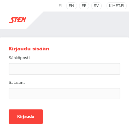
FI
EN
EE
SV
KIMET.FI
Kirjaudu sisään
Sähköposti
Salasana
Kirjaudu