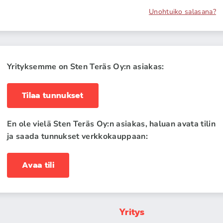
Unohtuiko salasana?
Yrityksemme on Sten Teräs Oy:n asiakas:
Tilaa tunnukset
En ole vielä Sten Teräs Oy:n asiakas, haluan avata tilin
ja saada tunnukset verkkokauppaan:
Avaa tili
Yritys