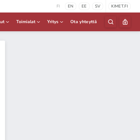
FI
EN
EE
SV
KIMET.FI
lut
Toimialat
Yritys
Ota yhteyttä