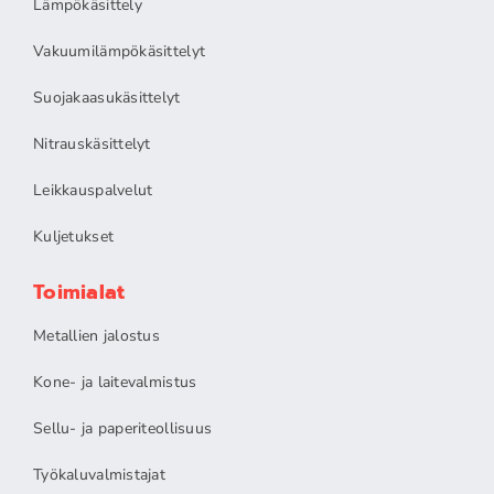
Lämpökäsittely
Vakuumilämpökäsittelyt
Suojakaasukäsittelyt
Nitrauskäsittelyt
Leikkauspalvelut
Kuljetukset
Toimialat
Metallien jalostus
Kone- ja laitevalmistus
Sellu- ja paperiteollisuus
Työkaluvalmistajat