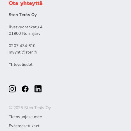
Ota yhteyttä
Sten Teräs Oy
Ilvesvuorenkatu 4
01900 Nurmijärvi
0207 434 610
myynti@sten.fi
Yhteystiedot
© 2026 Sten Teräs Oy
Tietosuojaseloste
Evästeasetukset