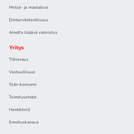
Metsä- ja maatalous
Elintarviketeollisuus
Ainetta lisäävä valmistus
Yritys
Tilinavaus
Vastuullisuus
Stén-konserni
Toimitusehdot
Henkilöstö
Ilmoituskanava