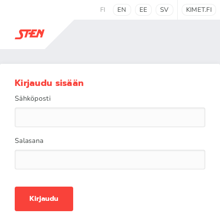
FI
EN
EE
SV
KIMET.FI
Kirjaudu sisään
Sähköposti
Salasana
Kirjaudu