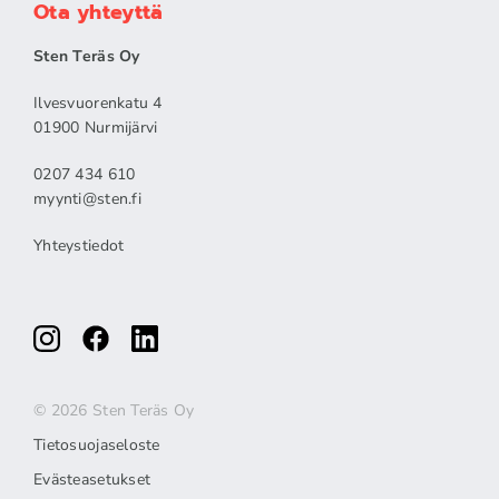
Ota yhteyttä
Sten Teräs Oy
Ilvesvuorenkatu 4
01900 Nurmijärvi
0207 434 610
myynti@sten.fi
Yhteystiedot
© 2026 Sten Teräs Oy
Tietosuojaseloste
Evästeasetukset