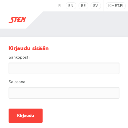
FI
EN
EE
SV
KIMET.FI
Kirjaudu sisään
Sähköposti
Salasana
Kirjaudu