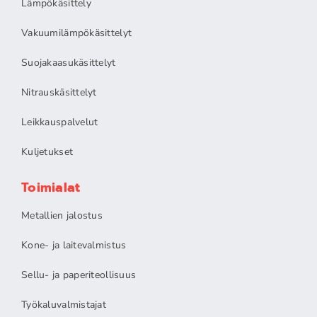
Lämpökäsittely
Vakuumilämpökäsittelyt
Suojakaasukäsittelyt
Nitrauskäsittelyt
Leikkauspalvelut
Kuljetukset
Toimialat
Metallien jalostus
Kone- ja laitevalmistus
Sellu- ja paperiteollisuus
Työkaluvalmistajat