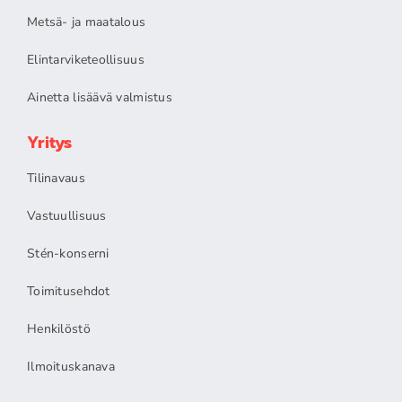
Metsä- ja maatalous
Elintarviketeollisuus
Ainetta lisäävä valmistus
Yritys
Tilinavaus
Vastuullisuus
Stén-konserni
Toimitusehdot
Henkilöstö
Ilmoituskanava