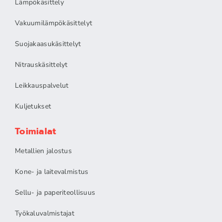
Lämpökäsittely
Vakuumilämpökäsittelyt
Suojakaasukäsittelyt
Nitrauskäsittelyt
Leikkauspalvelut
Kuljetukset
Toimialat
Metallien jalostus
Kone- ja laitevalmistus
Sellu- ja paperiteollisuus
Työkaluvalmistajat