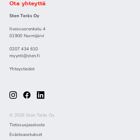
Ota yhteyttä
Sten Teräs Oy
Ilvesvuorenkatu 4
01900 Nurmijärvi
0207 434 610
myynti@sten.fi
Yhteystiedot
© 2026 Sten Teräs Oy
Tietosuojaseloste
Evästeasetukset