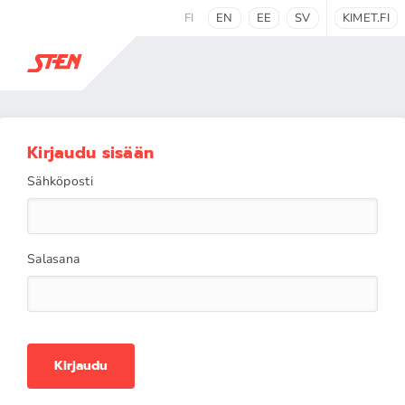
FI
EN
EE
SV
KIMET.FI
Kirjaudu sisään
Sähköposti
Salasana
Kirjaudu