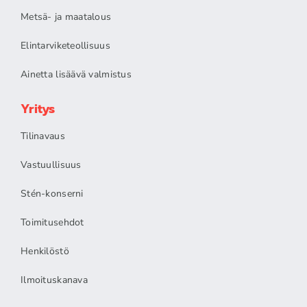
Metsä- ja maatalous
Elintarviketeollisuus
Ainetta lisäävä valmistus
Yritys
Tilinavaus
Vastuullisuus
Stén-konserni
Toimitusehdot
Henkilöstö
Ilmoituskanava