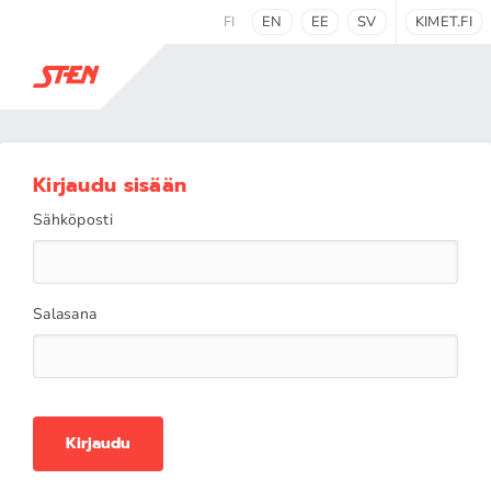
FI
EN
EE
SV
KIMET.FI
Kirjaudu sisään
Sähköposti
Salasana
Kirjaudu