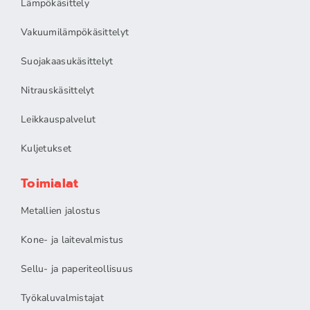
Lämpökäsittely
Vakuumilämpökäsittelyt
Suojakaasukäsittelyt
Nitrauskäsittelyt
Leikkauspalvelut
Kuljetukset
Toimialat
Metallien jalostus
Kone- ja laitevalmistus
Sellu- ja paperiteollisuus
Työkaluvalmistajat