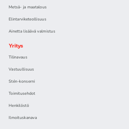
Metsä- ja maatalous
Elintarviketeollisuus
Ainetta lisäävä valmistus
Yritys
Tilinavaus
Vastuullisuus
Stén-konserni
Toimitusehdot
Henkilöstö
Ilmoituskanava