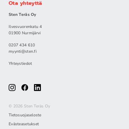
Ota yhteyttä
Sten Teräs Oy
Ilvesvuorenkatu 4
01900 Nurmijärvi
0207 434 610
myynti@sten.fi
Yhteystiedot
© 2026 Sten Teräs Oy
Tietosuojaseloste
Evästeasetukset