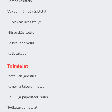
Lämpökäsittely
Vakuumilämpökäsittelyt
Suojakaasukäsittelyt
Nitrauskäsittelyt
Leikkauspalvelut
Kuljetukset
Toimialat
Metallien jalostus
Kone- ja laitevalmistus
Sellu- ja paperiteollisuus
Työkaluvalmistajat