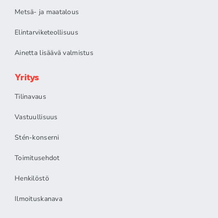
Metsä- ja maatalous
Elintarviketeollisuus
Ainetta lisäävä valmistus
Yritys
Tilinavaus
Vastuullisuus
Stén-konserni
Toimitusehdot
Henkilöstö
Ilmoituskanava