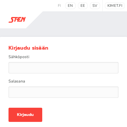
FI
EN
EE
SV
KIMET.FI
Kirjaudu sisään
Sähköposti
Salasana
Kirjaudu