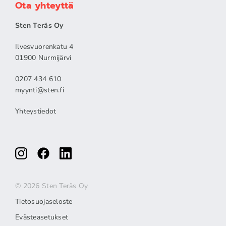
Ota yhteyttä
Sten Teräs Oy
Ilvesvuorenkatu 4
01900 Nurmijärvi
0207 434 610
myynti@sten.fi
Yhteystiedot
© 2026 Sten Teräs Oy
Tietosuojaseloste
Evästeasetukset