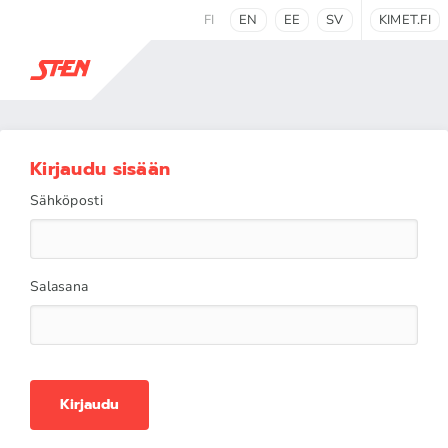
FI
EN
EE
SV
KIMET.FI
Kirjaudu sisään
Sähköposti
Salasana
Kirjaudu