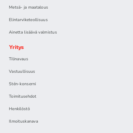
Metsä- ja maatalous
Elintarviketeollisuus
Ainetta lisäävä valmistus
Yritys
Tilinavaus
Vastuullisuus
Stén-konserni
Toimitusehdot
Henkilöstö
Ilmoituskanava