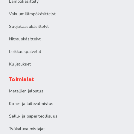
Lämpökäsittely
Vakuumilämpökäsittelyt
Suojakaasukäsittelyt
Nitrauskäsittelyt
Leikkauspalvelut
Kuljetukset
Toimialat
Metallien jalostus
Kone- ja laitevalmistus
Sellu- ja paperiteollisuus
Työkaluvalmistajat