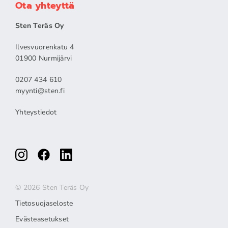
Ota yhteyttä
Sten Teräs Oy
Ilvesvuorenkatu 4
01900 Nurmijärvi
0207 434 610
myynti@sten.fi
Yhteystiedot
© 2026 Sten Teräs Oy
Tietosuojaseloste
Evästeasetukset