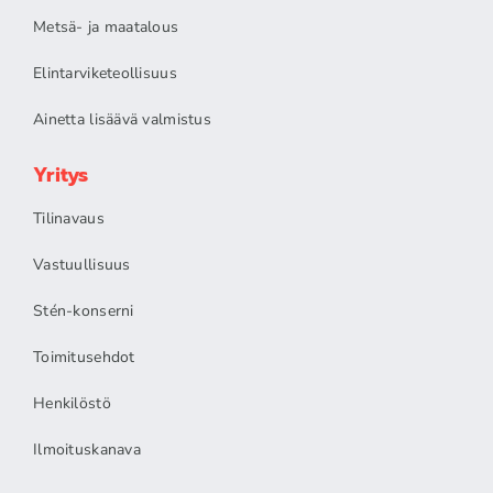
Metsä- ja maatalous
Elintarviketeollisuus
Ainetta lisäävä valmistus
Yritys
Tilinavaus
Vastuullisuus
Stén-konserni
Toimitusehdot
Henkilöstö
Ilmoituskanava