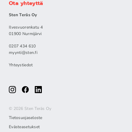
Ota yhteyttä
Sten Teräs Oy
Ilvesvuorenkatu 4
01900 Nurmijärvi
0207 434 610
myynti@sten.fi
Yhteystiedot
© 2026 Sten Teräs Oy
Tietosuojaseloste
Evästeasetukset