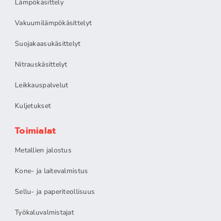
Lämpökäsittely
Vakuumilämpökäsittelyt
Suojakaasukäsittelyt
Nitrauskäsittelyt
Leikkauspalvelut
Kuljetukset
Toimialat
Metallien jalostus
Kone- ja laitevalmistus
Sellu- ja paperiteollisuus
Työkaluvalmistajat