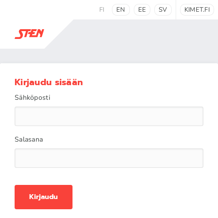
FI
EN
EE
SV
KIMET.FI
Kirjaudu sisään
Sähköposti
Salasana
Kirjaudu