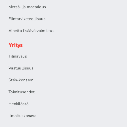
Metsä- ja maatalous
Elintarviketeollisuus
Ainetta lisäävä valmistus
Yritys
Tilinavaus
Vastuullisuus
Stén-konserni
Toimitusehdot
Henkilöstö
Ilmoituskanava