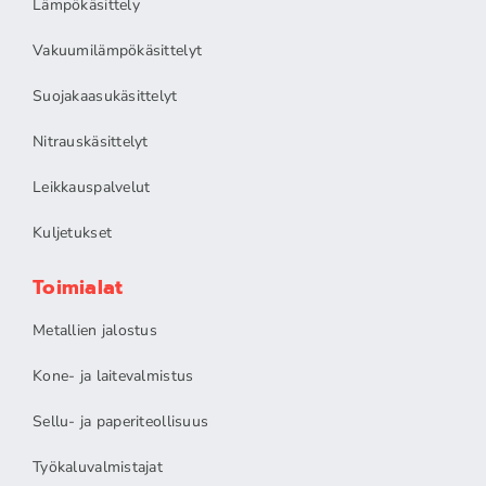
Lämpökäsittely
Vakuumilämpökäsittelyt
Suojakaasukäsittelyt
Nitrauskäsittelyt
Leikkauspalvelut
Kuljetukset
Toimialat
Metallien jalostus
Kone- ja laitevalmistus
Sellu- ja paperiteollisuus
Työkaluvalmistajat