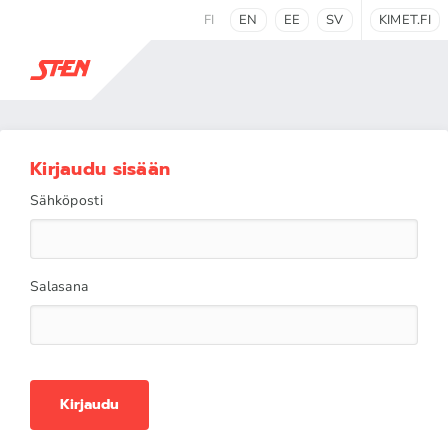
FI
EN
EE
SV
KIMET.FI
Kirjaudu sisään
Sähköposti
Salasana
Kirjaudu