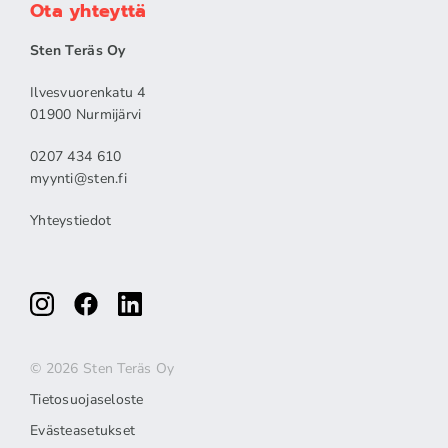
Ota yhteyttä
Sten Teräs Oy
Ilvesvuorenkatu 4
01900 Nurmijärvi
0207 434 610
myynti@sten.fi
Yhteystiedot
© 2026 Sten Teräs Oy
Tietosuojaseloste
Evästeasetukset