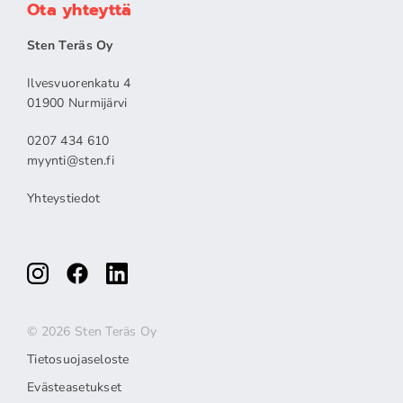
Ota yhteyttä
Sten Teräs Oy
Ilvesvuorenkatu 4
01900 Nurmijärvi
0207 434 610
myynti@sten.fi
Yhteystiedot
© 2026 Sten Teräs Oy
Tietosuojaseloste
Evästeasetukset