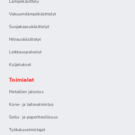
Lämpökäsittely
Vakuumilämpökäsittelyt
Suojakaasukäsittelyt
Nitrauskäsittelyt
Leikkauspalvelut
Kuljetukset
Toimialat
Metallien jalostus
Kone- ja laitevalmistus
Sellu- ja paperiteollisuus
Työkaluvalmistajat