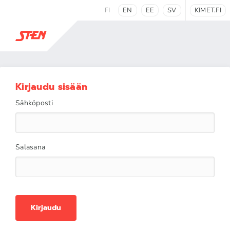
FI
EN
EE
SV
KIMET.FI
Kirjaudu sisään
Sähköposti
Salasana
Kirjaudu