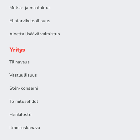
Metsä- ja maatalous
Elintarviketeollisuus
Ainetta lisäävä valmistus
Yritys
Tilinavaus
Vastuullisuus
Stén-konserni
Toimitusehdot
Henkilöstö
Ilmoituskanava