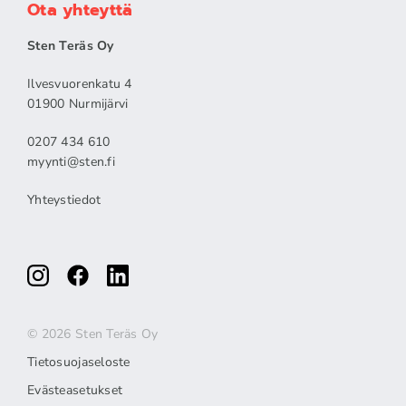
Ota yhteyttä
Sten Teräs Oy
Ilvesvuorenkatu 4
01900 Nurmijärvi
0207 434 610
myynti@sten.fi
Yhteystiedot
© 2026 Sten Teräs Oy
Tietosuojaseloste
Evästeasetukset