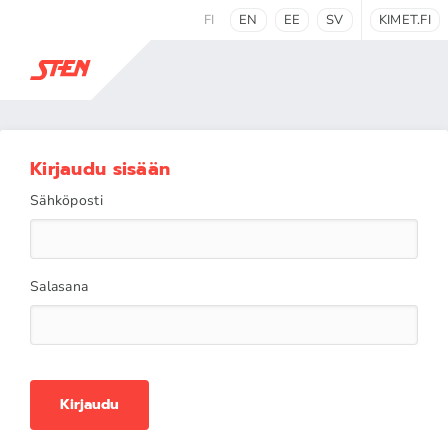
FI
EN
EE
SV
KIMET.FI
Kirjaudu sisään
Sähköposti
Salasana
Kirjaudu