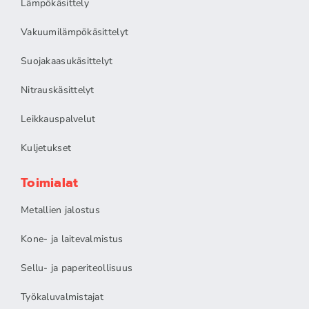
Lämpökäsittely
Vakuumilämpökäsittelyt
Suojakaasukäsittelyt
Nitrauskäsittelyt
Leikkauspalvelut
Kuljetukset
Toimialat
Metallien jalostus
Kone- ja laitevalmistus
Sellu- ja paperiteollisuus
Työkaluvalmistajat