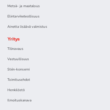
Metsä- ja maatalous
Elintarviketeollisuus
Ainetta lisäävä valmistus
Yritys
Tilinavaus
Vastuullisuus
Stén-konserni
Toimitusehdot
Henkilöstö
Ilmoituskanava