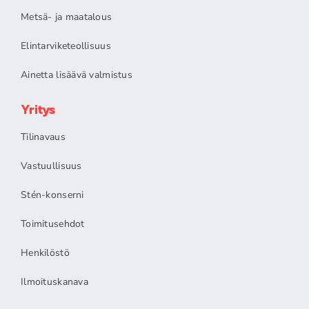
Metsä- ja maatalous
Elintarviketeollisuus
Ainetta lisäävä valmistus
Yritys
Tilinavaus
Vastuullisuus
Stén-konserni
Toimitusehdot
Henkilöstö
Ilmoituskanava