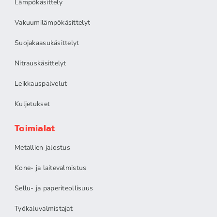
Lämpökäsittely
Vakuumilämpökäsittelyt
Suojakaasukäsittelyt
Nitrauskäsittelyt
Leikkauspalvelut
Kuljetukset
Toimialat
Metallien jalostus
Kone- ja laitevalmistus
Sellu- ja paperiteollisuus
Työkaluvalmistajat