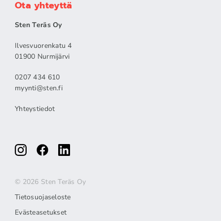
Ota yhteyttä
Sten Teräs Oy
Ilvesvuorenkatu 4
01900 Nurmijärvi
0207 434 610
myynti@sten.fi
Yhteystiedot
© 2026 Sten Teräs Oy
Tietosuojaseloste
Evästeasetukset