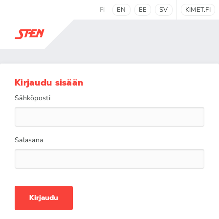
FI
EN
EE
SV
KIMET.FI
Kirjaudu sisään
Sähköposti
Salasana
Kirjaudu