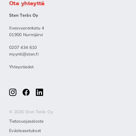
Ota yhteyttä
Sten Teräs Oy
Ilvesvuorenkatu 4
01900 Nurmijärvi
0207 434 610
myynti@sten.fi
Yhteystiedot
© 2026 Sten Teräs Oy
Tietosuojaseloste
Evästeasetukset