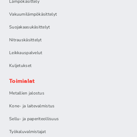
Lämpökäsittely
Vakuumilämpökäsittelyt
Suojakaasukäsittelyt
Nitrauskäsittelyt
Leikkauspalvelut
Kuljetukset
Toimialat
Metallien jalostus
Kone- ja laitevalmistus
Sellu- ja paperiteollisuus
Työkaluvalmistajat