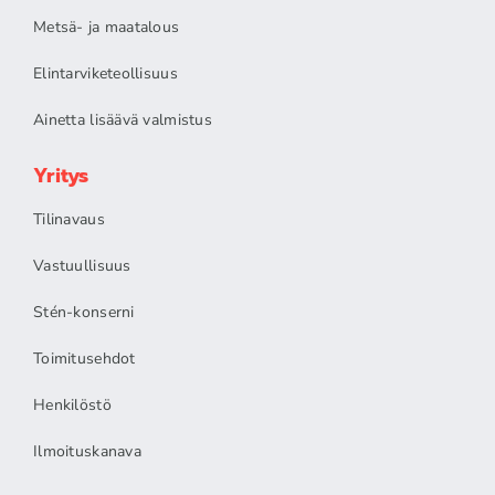
Metsä- ja maatalous
Elintarviketeollisuus
Ainetta lisäävä valmistus
Yritys
Tilinavaus
Vastuullisuus
Stén-konserni
Toimitusehdot
Henkilöstö
Ilmoituskanava