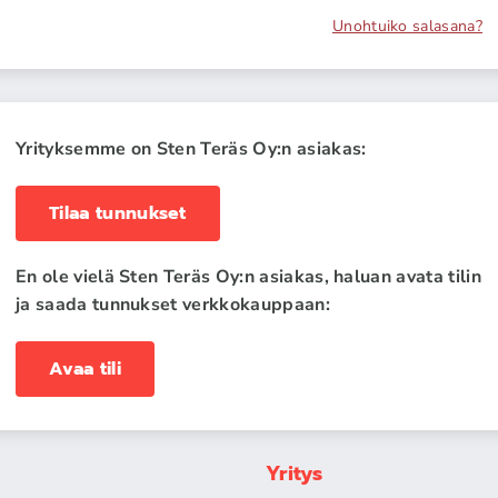
Unohtuiko salasana?
Yrityksemme on Sten Teräs Oy:n asiakas:
Tilaa tunnukset
En ole vielä Sten Teräs Oy:n asiakas, haluan avata tilin
ja saada tunnukset verkkokauppaan:
Avaa tili
Yritys