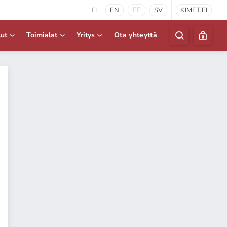
FI
EN
EE
SV
KIMET.FI
lut
Toimialat
Yritys
Ota yhteyttä