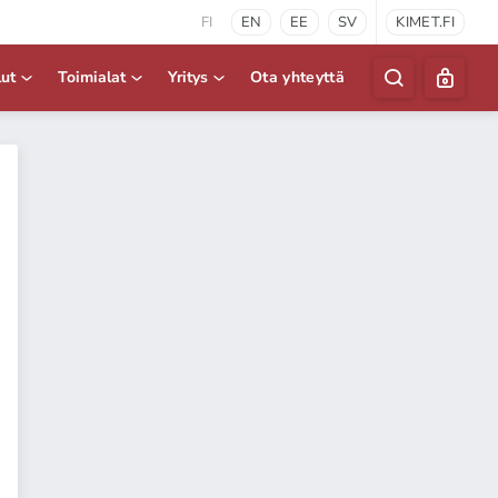
FI
EN
EE
SV
KIMET.FI
lut
Toimialat
Yritys
Ota yhteyttä