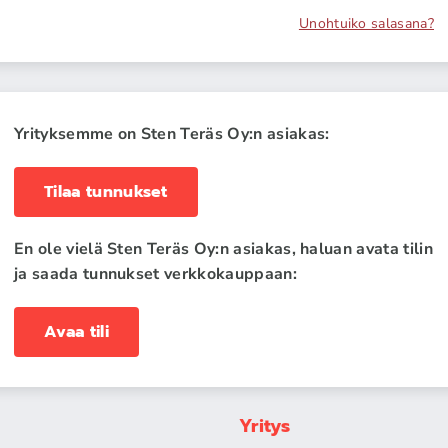
Unohtuiko salasana?
Yrityksemme on Sten Teräs Oy:n asiakas:
Tilaa tunnukset
En ole vielä Sten Teräs Oy:n asiakas, haluan avata tilin
ja saada tunnukset verkkokauppaan:
Avaa tili
Yritys