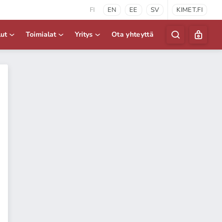
FI
EN
EE
SV
KIMET.FI
lut
Toimialat
Yritys
Ota yhteyttä