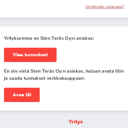
Unohtuiko salasana?
Yrityksemme on Sten Teräs Oy:n asiakas:
Tilaa tunnukset
En ole vielä Sten Teräs Oy:n asiakas, haluan avata tilin
ja saada tunnukset verkkokauppaan:
Avaa tili
Yritys