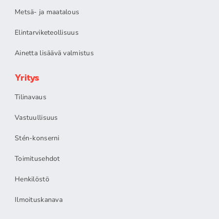
Metsä- ja maatalous
Elintarviketeollisuus
Ainetta lisäävä valmistus
Yritys
Tilinavaus
Vastuullisuus
Stén-konserni
Toimitusehdot
Henkilöstö
Ilmoituskanava