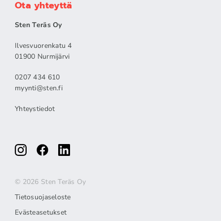
Ota yhteyttä
Sten Teräs Oy
Ilvesvuorenkatu 4
01900 Nurmijärvi
0207 434 610
myynti@sten.fi
Yhteystiedot
© 2026 Sten Teräs Oy
Tietosuojaseloste
Evästeasetukset