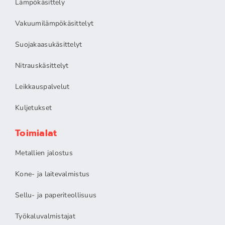
Lämpökäsittely
Vakuumilämpökäsittelyt
Suojakaasukäsittelyt
Nitrauskäsittelyt
Leikkauspalvelut
Kuljetukset
Toimialat
Metallien jalostus
Kone- ja laitevalmistus
Sellu- ja paperiteollisuus
Työkaluvalmistajat