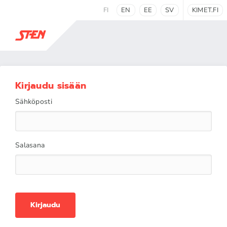
FI
EN
EE
SV
KIMET.FI
Kirjaudu sisään
Sähköposti
Salasana
Kirjaudu