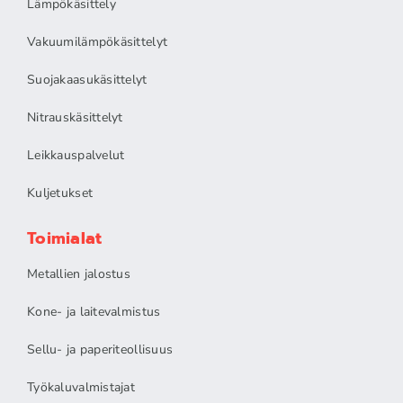
Lämpökäsittely
Vakuumilämpökäsittelyt
Suojakaasukäsittelyt
Nitrauskäsittelyt
Leikkauspalvelut
Kuljetukset
Toimialat
Metallien jalostus
Kone- ja laitevalmistus
Sellu- ja paperiteollisuus
Työkaluvalmistajat