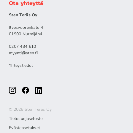
Ota yhteyttä
Sten Teräs Oy
Ilvesvuorenkatu 4
01900 Nurmijärvi
0207 434 610
myynti@sten.fi
Yhteystiedot
© 2026 Sten Teräs Oy
Tietosuojaseloste
Evästeasetukset