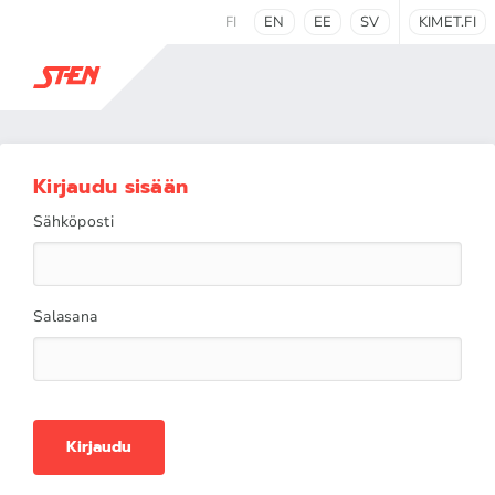
FI
EN
EE
SV
KIMET.FI
Kirjaudu sisään
Sähköposti
Salasana
Kirjaudu