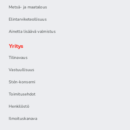
Metsä- ja maatalous
Elintarviketeollisuus
Ainetta lisäävä valmistus
Yritys
Tilinavaus
Vastuullisuus
Stén-konserni
Toimitusehdot
Henkilöstö
Ilmoituskanava