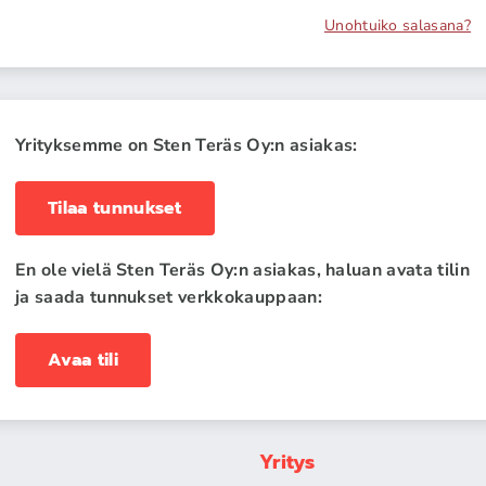
Unohtuiko salasana?
Yrityksemme on Sten Teräs Oy:n asiakas:
Tilaa tunnukset
En ole vielä Sten Teräs Oy:n asiakas, haluan avata tilin
ja saada tunnukset verkkokauppaan:
Avaa tili
Yritys