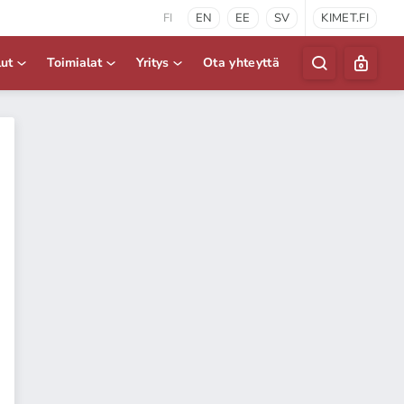
FI
EN
EE
SV
KIMET.FI
lut
Toimialat
Yritys
Ota yhteyttä