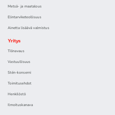
Metsä- ja maatalous
Elintarviketeollisuus
Ainetta lisäävä valmistus
Yritys
Tilinavaus
Vastuullisuus
Stén-konserni
Toimitusehdot
Henkilöstö
Ilmoituskanava