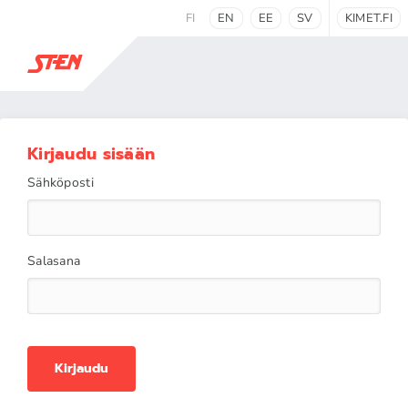
FI
EN
EE
SV
KIMET.FI
Kirjaudu sisään
Sähköposti
Salasana
Kirjaudu