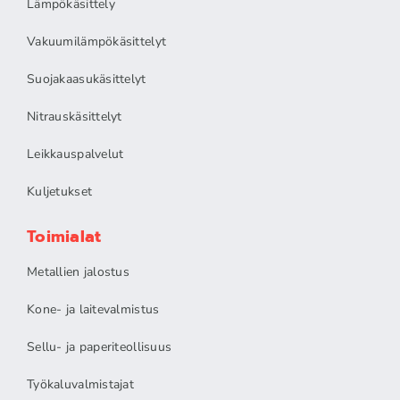
Lämpökäsittely
Vakuumilämpökäsittelyt
Suojakaasukäsittelyt
Nitrauskäsittelyt
Leikkauspalvelut
Kuljetukset
Toimialat
Metallien jalostus
Kone- ja laitevalmistus
Sellu- ja paperiteollisuus
Työkaluvalmistajat