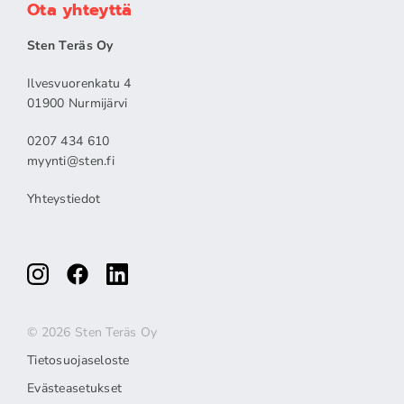
Ota yhteyttä
Sten Teräs Oy
Ilvesvuorenkatu 4
01900 Nurmijärvi
0207 434 610
myynti@sten.fi
Yhteystiedot
© 2026 Sten Teräs Oy
Tietosuojaseloste
Evästeasetukset