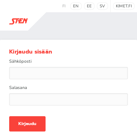
FI
EN
EE
SV
KIMET.FI
Kirjaudu sisään
Sähköposti
Salasana
Kirjaudu