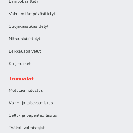
Lämpökäsittely
Vakuumilämpökäsittelyt
Suojakaasukäsittelyt
Nitrauskäsittelyt
Leikkauspalvelut
Kuljetukset
Toimialat
Metallien jalostus
Kone- ja laitevalmistus
Sellu- ja paperiteollisuus
Työkaluvalmistajat