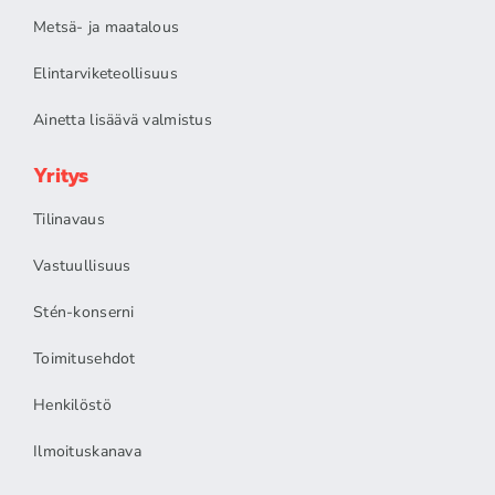
Metsä- ja maatalous
Elintarviketeollisuus
Ainetta lisäävä valmistus
Yritys
Tilinavaus
Vastuullisuus
Stén-konserni
Toimitusehdot
Henkilöstö
Ilmoituskanava