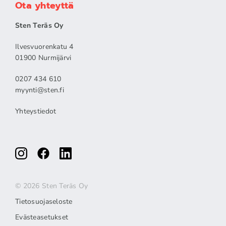
Ota yhteyttä
Sten Teräs Oy
Ilvesvuorenkatu 4
01900 Nurmijärvi
0207 434 610
myynti@sten.fi
Yhteystiedot
© 2026 Sten Teräs Oy
Tietosuojaseloste
Evästeasetukset