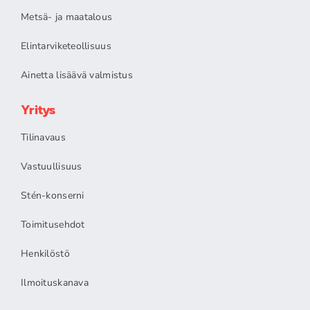
Metsä- ja maatalous
Elintarviketeollisuus
Ainetta lisäävä valmistus
Yritys
Tilinavaus
Vastuullisuus
Stén-konserni
Toimitusehdot
Henkilöstö
Ilmoituskanava