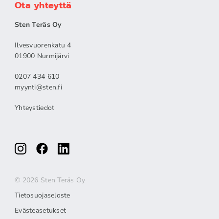
Ota yhteyttä
Sten Teräs Oy
Ilvesvuorenkatu 4
01900 Nurmijärvi
0207 434 610
myynti@sten.fi
Yhteystiedot
© 2026 Sten Teräs Oy
Tietosuojaseloste
Evästeasetukset