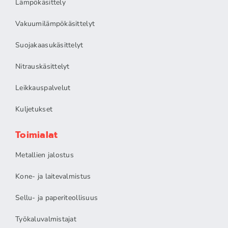
Lämpökäsittely
Vakuumilämpökäsittelyt
Suojakaasukäsittelyt
Nitrauskäsittelyt
Leikkauspalvelut
Kuljetukset
Toimialat
Metallien jalostus
Kone- ja laitevalmistus
Sellu- ja paperiteollisuus
Työkaluvalmistajat