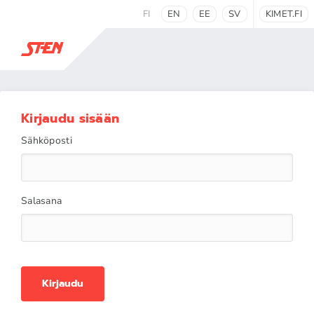
FI
EN
EE
SV
KIMET.FI
Kirjaudu sisään
Sähköposti
Salasana
Kirjaudu