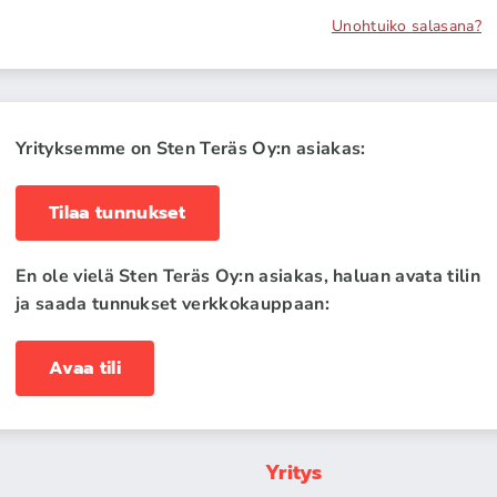
Unohtuiko salasana?
Yrityksemme on Sten Teräs Oy:n asiakas:
Tilaa tunnukset
En ole vielä Sten Teräs Oy:n asiakas, haluan avata tilin
ja saada tunnukset verkkokauppaan:
Avaa tili
Yritys