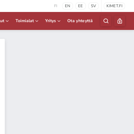
FI
EN
EE
SV
KIMET.FI
lut
Toimialat
Yritys
Ota yhteyttä