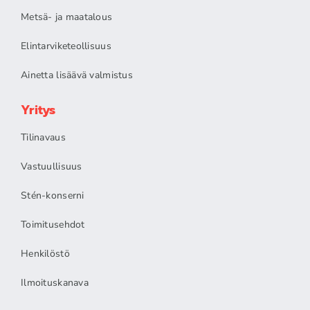
Metsä- ja maatalous
Elintarviketeollisuus
Ainetta lisäävä valmistus
Yritys
Tilinavaus
Vastuullisuus
Stén-konserni
Toimitusehdot
Henkilöstö
Ilmoituskanava