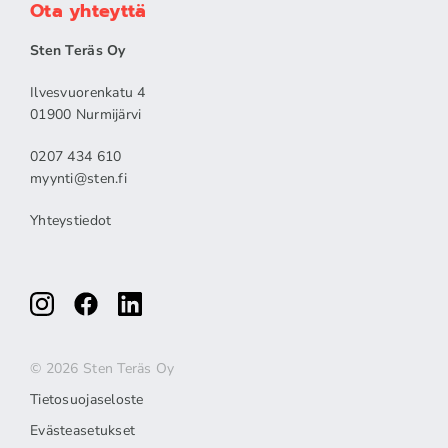
Ota yhteyttä
Sten Teräs Oy
Ilvesvuorenkatu 4
01900 Nurmijärvi
0207 434 610
myynti@sten.fi
Yhteystiedot
© 2026 Sten Teräs Oy
Tietosuojaseloste
Evästeasetukset