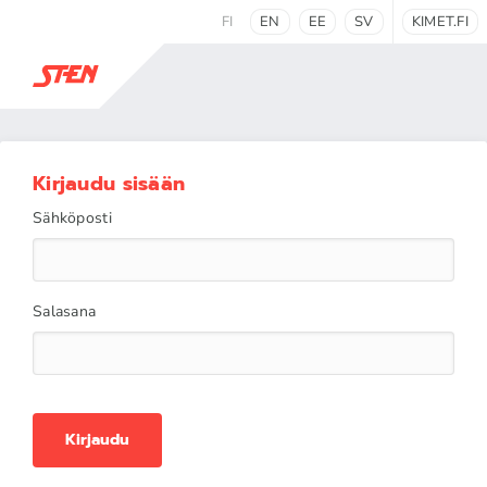
FI
EN
EE
SV
KIMET.FI
Kirjaudu sisään
Sähköposti
Salasana
Kirjaudu