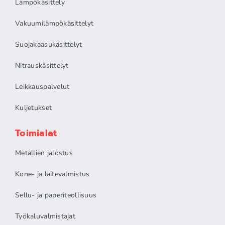
Lämpökäsittely
Vakuumilämpökäsittelyt
Suojakaasukäsittelyt
Nitrauskäsittelyt
Leikkauspalvelut
Kuljetukset
Toimialat
Metallien jalostus
Kone- ja laitevalmistus
Sellu- ja paperiteollisuus
Työkaluvalmistajat