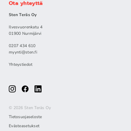
Ota yhteyttä
Sten Teräs Oy
Ilvesvuorenkatu 4
01900 Nurmijärvi
0207 434 610
myynti@sten.fi
Yhteystiedot
© 2026 Sten Teräs Oy
Tietosuojaseloste
Evästeasetukset