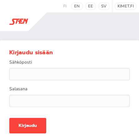
FI
EN
EE
SV
KIMET.FI
Kirjaudu sisään
Sähköposti
Salasana
Kirjaudu