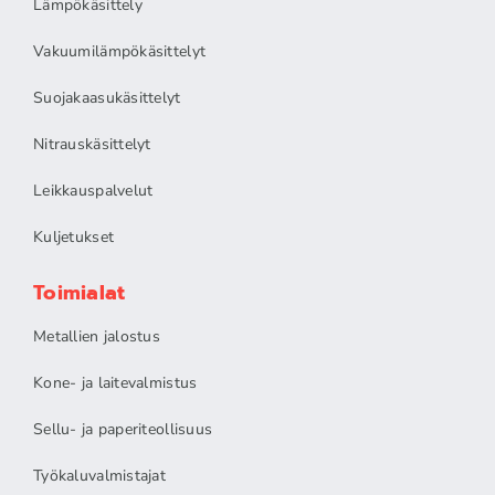
Lämpökäsittely
Vakuumilämpökäsittelyt
Suojakaasukäsittelyt
Nitrauskäsittelyt
Leikkauspalvelut
Kuljetukset
Toimialat
Metallien jalostus
Kone- ja laitevalmistus
Sellu- ja paperiteollisuus
Työkaluvalmistajat