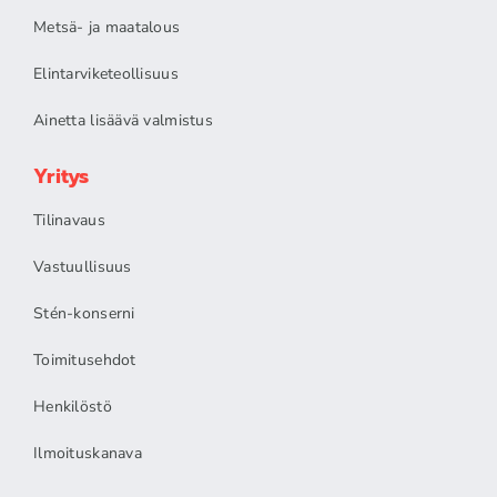
Metsä- ja maatalous
Elintarviketeollisuus
Ainetta lisäävä valmistus
Yritys
Tilinavaus
Vastuullisuus
Stén-konserni
Toimitusehdot
Henkilöstö
Ilmoituskanava