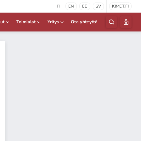
FI
EN
EE
SV
KIMET.FI
lut
Toimialat
Yritys
Ota yhteyttä