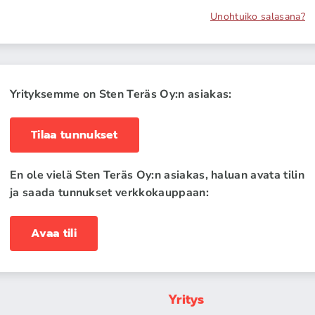
Unohtuiko salasana?
Yrityksemme on Sten Teräs Oy:n asiakas:
Tilaa tunnukset
En ole vielä Sten Teräs Oy:n asiakas, haluan avata tilin
ja saada tunnukset verkkokauppaan:
Avaa tili
Yritys