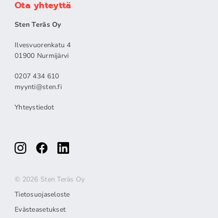
Ota yhteyttä
Sten Teräs Oy
Ilvesvuorenkatu 4
01900 Nurmijärvi
0207 434 610
myynti@sten.fi
Yhteystiedot
© 2026 Sten Teräs Oy
Tietosuojaseloste
Evästeasetukset