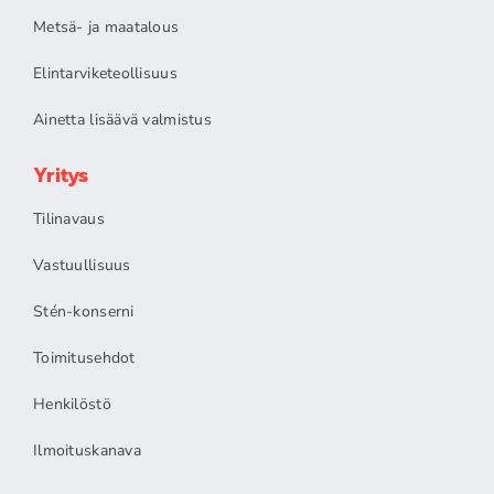
Metsä- ja maatalous
Elintarviketeollisuus
Ainetta lisäävä valmistus
Yritys
Tilinavaus
Vastuullisuus
Stén-konserni
Toimitusehdot
Henkilöstö
Ilmoituskanava