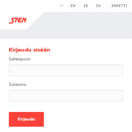
FI
EN
EE
SV
KIMET.FI
Kirjaudu sisään
Sähköposti
Salasana
Kirjaudu