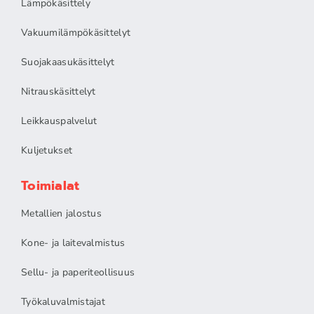
Lämpökäsittely
Vakuumilämpökäsittelyt
Suojakaasukäsittelyt
Nitrauskäsittelyt
Leikkauspalvelut
Kuljetukset
Toimialat
Metallien jalostus
Kone- ja laitevalmistus
Sellu- ja paperiteollisuus
Työkaluvalmistajat