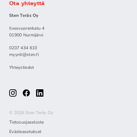
Ota yhteyttä
Sten Teräs Oy
Ilvesvuorenkatu 4
01900 Nurmijärvi
0207 434 610
myynti@sten.fi
Yhteystiedot
© 2026 Sten Teräs Oy
Tietosuojaseloste
Evästeasetukset