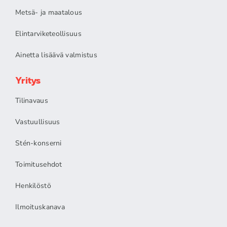
Metsä- ja maatalous
Elintarviketeollisuus
Ainetta lisäävä valmistus
Yritys
Tilinavaus
Vastuullisuus
Stén-konserni
Toimitusehdot
Henkilöstö
Ilmoituskanava