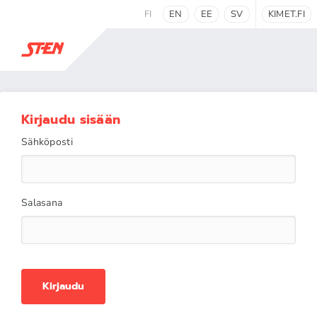
FI
EN
EE
SV
KIMET.FI
Kirjaudu sisään
Sähköposti
Salasana
Kirjaudu