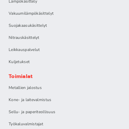
Lämpökäsittely
Vakuumilämpökäsittelyt
Suojakaasukäsittelyt
Nitrauskäsittelyt
Leikkauspalvelut
Kuljetukset
Toimialat
Metallien jalostus
Kone- ja laitevalmistus
Sellu- ja paperiteollisuus
Työkaluvalmistajat