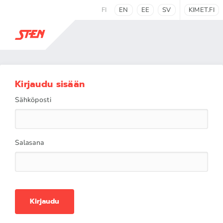
FI
EN
EE
SV
KIMET.FI
Kirjaudu sisään
Sähköposti
Salasana
Kirjaudu