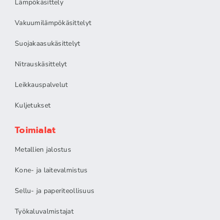
Lämpökäsittely
Vakuumilämpökäsittelyt
Suojakaasukäsittelyt
Nitrauskäsittelyt
Leikkauspalvelut
Kuljetukset
Toimialat
Metallien jalostus
Kone- ja laitevalmistus
Sellu- ja paperiteollisuus
Työkaluvalmistajat