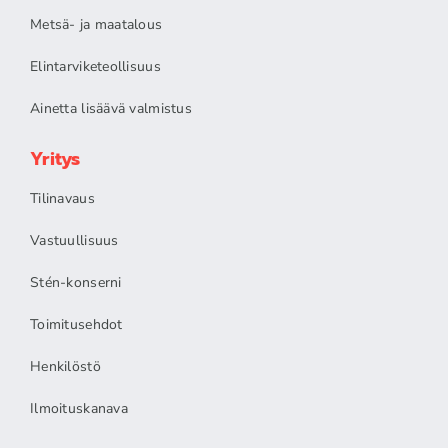
Metsä- ja maatalous
Elintarviketeollisuus
Ainetta lisäävä valmistus
Yritys
Tilinavaus
Vastuullisuus
Stén-konserni
Toimitusehdot
Henkilöstö
Ilmoituskanava