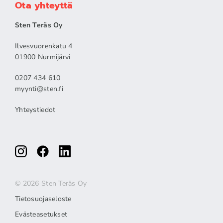
Ota yhteyttä
Sten Teräs Oy
Ilvesvuorenkatu 4
01900 Nurmijärvi
0207 434 610
myynti@sten.fi
Yhteystiedot
© 2026 Sten Teräs Oy
Tietosuojaseloste
Evästeasetukset